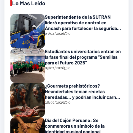
Lo Mas Leído
Superintendente de la SUTRAN
lideró operativo de control en
Áncash para fortalecer la seguridad
en las vías nacionales
03/02/2026
0
Estudiantes universitarios entran en
la fase final del programa “Semillas
para el Futuro 2025”
03/02/2026
0
¿Gourmets prehistóricos?
Neandertales tenían recetas
heredadas… y podrían incluir carne
con gusanos
28/07/2025
0
Día del Cajón Peruano: Se
conmemora un símbolo de la
identidad musical nacional