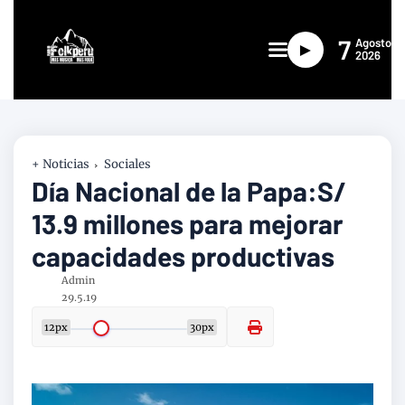
7
Agosto
►
2026
+ Noticias
Sociales
Día Nacional de la Papa:S/
13.9 millones para mejorar
capacidades productivas
Admin
29.5.19
12px
30px