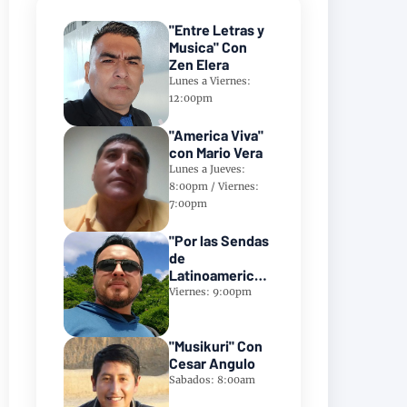
"Entre Letras y
Musica" Con
Zen Elera
Lunes a Viernes:
12:00pm
"America Viva"
con Mario Vera
Lunes a Jueves:
8:00pm / Viernes:
7:00pm
"Por las Sendas
de
Latinoamerica"
Con Frank
Viernes: 9:00pm
Takillajta
"Musikuri" Con
Cesar Angulo
Sabados: 8:00am