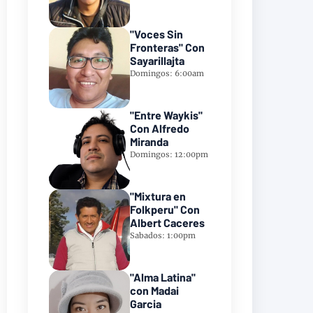
"Voces Sin
Fronteras" Con
Sayarillajta
Domingos: 6:00am
"Entre Waykis"
Con Alfredo
Miranda
Domingos: 12:00pm
"Mixtura en
Folkperu" Con
Albert Caceres
Sabados: 1:00pm
"Alma Latina"
con Madai
Garcia