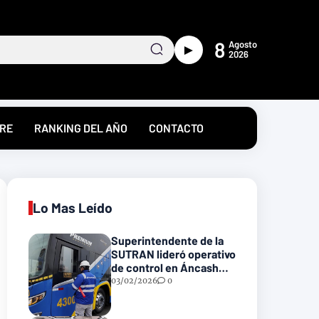
8
Agosto
►
2026
RE
RANKING DEL AÑO
CONTACTO
Lo Mas Leído
Superintendente de la
SUTRAN lideró operativo
de control en Áncash
para fortalecer la
03/02/2026
0
seguridad en las vías
nacionales