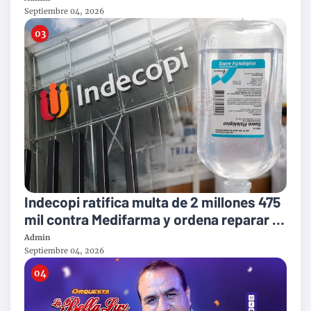
Septiembre 04, 2026
Indecopi ratifica multa de 2 millones 475
mil contra Medifarma y ordena reparar a
victimas del suero defectuoso
Admin
Septiembre 04, 2026