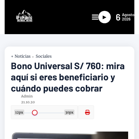
6
Agosto
►
2026
+ Noticias
Sociales
Bono Universal S/ 760: mira
aquí si eres beneficiario y
cuándo puedes cobrar
Admin
21.10.20
12px
30px