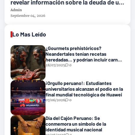
revelar información sobre la deuda de un
cliente
Admin
Septiembre 04, 2026
Lo Mas Leído
¿Gourmets prehistóricos?
Neandertales tenían recetas
heredadas… y podrían incluir carne
con gusanos
28/07/2025
0
¡Orgullo peruano!: Estudiantes
universitarios alcanzan el podio en la
final mundial tecnológica de Huawei
07/06/2026
0
Día del Cajón Peruano: Se
conmemora un símbolo de la
identidad musical nacional