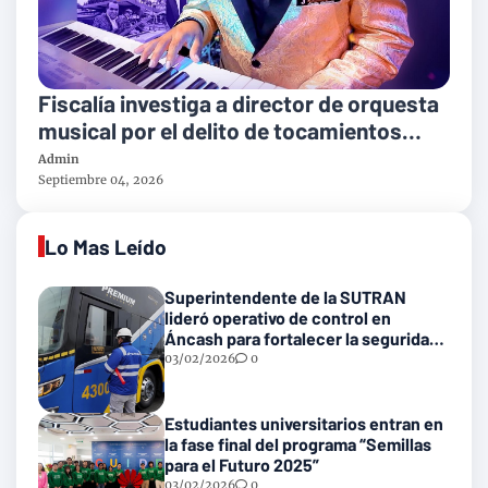
Fiscalía investiga a director de orquesta
musical por el delito de tocamientos
indebidos
Admin
Septiembre 04, 2026
Lo Mas Leído
Superintendente de la SUTRAN
lideró operativo de control en
Áncash para fortalecer la seguridad
en las vías nacionales
03/02/2026
0
Estudiantes universitarios entran en
la fase final del programa “Semillas
para el Futuro 2025”
03/02/2026
0