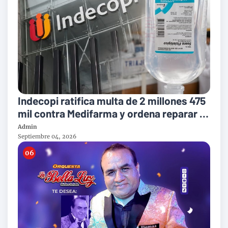
Indecopi ratifica multa de 2 millones 475
mil contra Medifarma y ordena reparar a
victimas del suero defectuoso
Admin
Septiembre 04, 2026