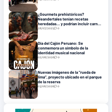
¿Gourmets prehistóricos?
Neandertales tenían recetas
heredadas… y podrían incluir carne
con gusanos
28/07/2025
0
Día del Cajón Peruano: Se
conmemora un símbolo de la
identidad musical nacional
02/08/2026
0
Nuevas imágenes de la "rueda de
lima", proyecto ubicado en el parque
de la reserva
03/08/2026
0