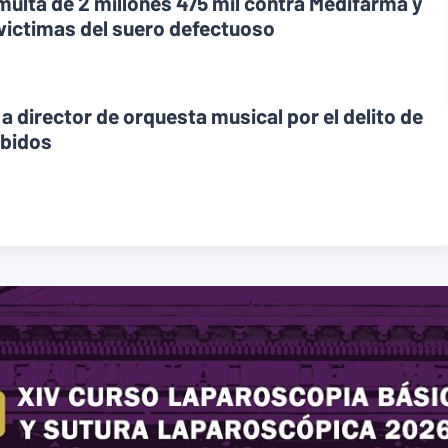
 multa de 2 millones 475 mil contra Medifarma y
 victimas del suero defectuoso
 a director de orquesta musical por el delito de
ebidos