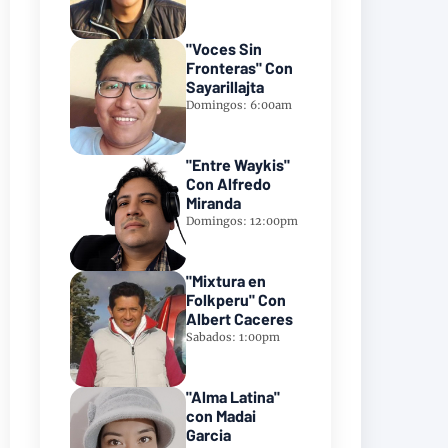
"Voces Sin
Fronteras" Con
Sayarillajta
Domingos: 6:00am
"Entre Waykis"
Con Alfredo
Miranda
Domingos: 12:00pm
"Mixtura en
Folkperu" Con
Albert Caceres
Sabados: 1:00pm
"Alma Latina"
con Madai
Garcia