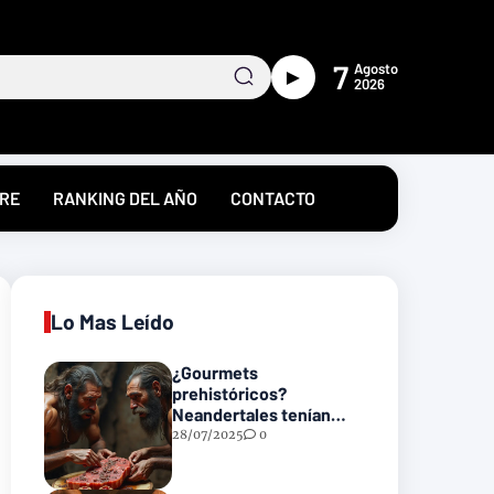
7
Agosto
►
2026
RE
RANKING DEL AÑO
CONTACTO
Lo Mas Leído
¿Gourmets
prehistóricos?
Neandertales tenían
recetas heredadas… y
28/07/2025
0
podrían incluir carne
con gusanos