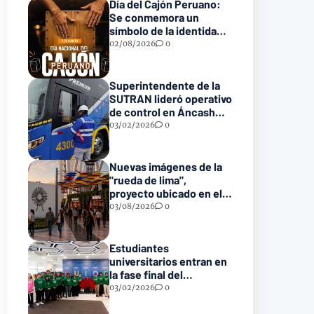
Día del Cajón Peruano:
Se conmemora un
símbolo de la identidad
musical nacional
02/08/2026
0
Superintendente de la
SUTRAN lideró operativo
de control en Áncash
para fortalecer la
03/02/2026
0
seguridad en las vías
nacionales
Nuevas imágenes de la
"rueda de lima",
proyecto ubicado en el
parque de la reserva
03/08/2026
0
Estudiantes
universitarios entran en
la fase final del
programa “Semillas para
03/02/2026
0
el Futuro 2025”