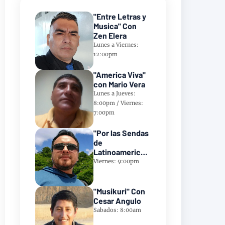
"Entre Letras y
Musica" Con
Zen Elera
Lunes a Viernes:
12:00pm
"America Viva"
con Mario Vera
Lunes a Jueves:
8:00pm / Viernes:
7:00pm
"Por las Sendas
de
Latinoamerica"
Con Frank
Viernes: 9:00pm
Takillajta
"Musikuri" Con
Cesar Angulo
Sabados: 8:00am