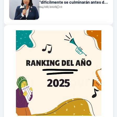
"difícilmente se culminarán antes del
2031"
04/08/2026
0