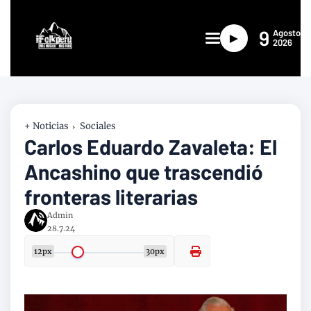
9
Agosto
►
2026
+ Noticias
Sociales
Carlos Eduardo Zavaleta: El
Ancashino que trascendió
fronteras literarias
Admin
28.7.24
12px
30px