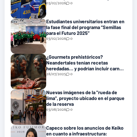
en las vías nacionales
03/02/2026
0
Estudiantes universitarios entran en
la fase final del programa “Semillas
para el Futuro 2025”
03/02/2026
0
¿Gourmets prehistóricos?
Neandertales tenían recetas
heredadas… y podrían incluir carne
con gusanos
28/07/2025
0
Nuevas imágenes de la "rueda de
lima", proyecto ubicado en el parque
de la reserva
03/08/2026
0
Capeco sobre los anuncios de Keiko
en cuanto a infraestructura: