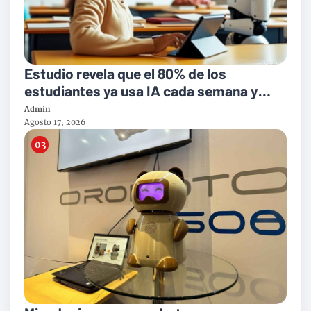
Estudio revela que el 80% de los
estudiantes ya usa IA cada semana y
plantea nuevos retos para la enseñanza
Admin
del inglés
Agosto 17, 2026