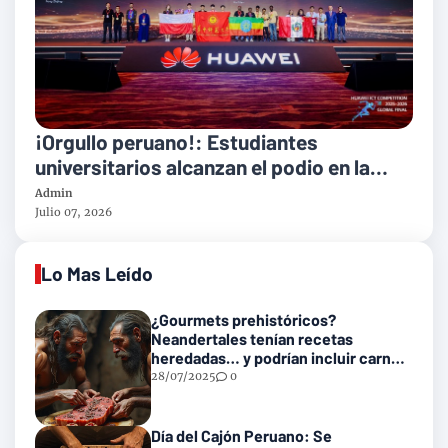
¡Orgullo peruano!: Estudiantes
universitarios alcanzan el podio en la
final mundial tecnológica de Huawei
Admin
Julio 07, 2026
Lo Mas Leído
¿Gourmets prehistóricos?
Neandertales tenían recetas
heredadas… y podrían incluir carne
con gusanos
28/07/2025
0
Día del Cajón Peruano: Se