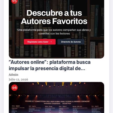
“Autores online”: plataforma busca
impulsar la presencia digital de
escritores será presentada en IRRUMPE
Admin
2026
Julio 12, 2026