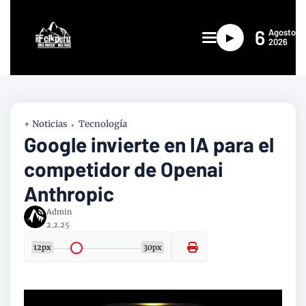
6
Agosto
►
2026
+ Noticias
Tecnología
Google invierte en IA para el
competidor de Openai
Anthropic
Admin
2.2.25
12px
30px