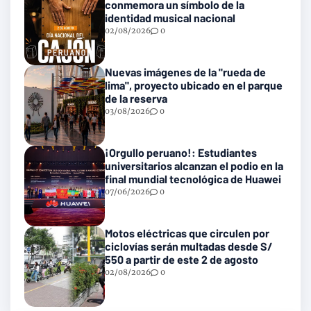
conmemora un símbolo de la
identidad musical nacional
02/08/2026
0
Nuevas imágenes de la "rueda de
lima", proyecto ubicado en el parque
de la reserva
03/08/2026
0
¡Orgullo peruano!: Estudiantes
universitarios alcanzan el podio en la
final mundial tecnológica de Huawei
07/06/2026
0
Motos eléctricas que circulen por
ciclovías serán multadas desde S/
550 a partir de este 2 de agosto
02/08/2026
0