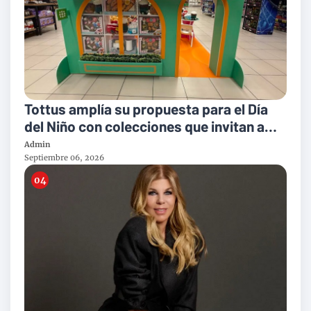
Tottus amplía su propuesta para el Día
del Niño con colecciones que invitan a
jugar, crear e imaginar
Admin
Septiembre 06, 2026