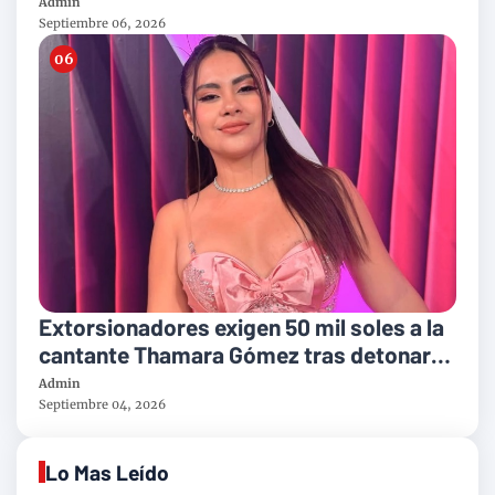
concierto benéfico "Piano Sin Fronteras"
Admin
Septiembre 06, 2026
Extorsionadores exigen 50 mil soles a la
cantante Thamara Gómez tras detonar
explosivo en su vivienda
Admin
Septiembre 04, 2026
Lo Mas Leído