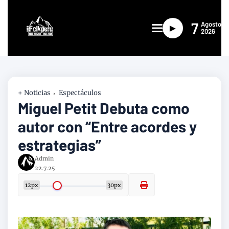
7
Agosto
►
2026
+ Noticias
Espectáculos
Miguel Petit Debuta como
autor con “Entre acordes y
estrategias”
Admin
22.7.25
12px
30px