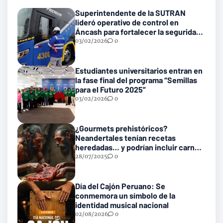
Superintendente de la SUTRAN
lideró operativo de control en
Áncash para fortalecer la seguridad
en las vías nacionales
03/02/2026
0
Estudiantes universitarios entran en
la fase final del programa “Semillas
para el Futuro 2025”
03/02/2026
0
¿Gourmets prehistóricos?
Neandertales tenían recetas
heredadas… y podrían incluir carne
con gusanos
28/07/2025
0
Día del Cajón Peruano: Se
conmemora un símbolo de la
identidad musical nacional
02/08/2026
0