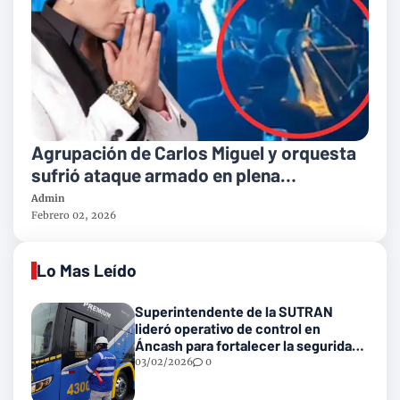
Agrupación de Carlos Miguel y orquesta
sufrió ataque armado en plena
presentación en Carabayllo
Admin
Febrero 02, 2026
Lo Mas Leído
Superintendente de la SUTRAN
lideró operativo de control en
Áncash para fortalecer la seguridad
en las vías nacionales
03/02/2026
0