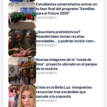
Estudiantes universitarios entran en
la fase final del programa “Semillas
para el Futuro 2025”
03/02/2026
0
¿Gourmets prehistóricos?
Neandertales tenían recetas
heredadas… y podrían incluir carne
con gusanos
28/07/2025
0
Nuevas imágenes de la "rueda de
lima", proyecto ubicado en el parque
de la reserva
03/08/2026
0
Crisis en la Bella Luz: integrantes
renuncian tras escándalo que
sacude a la orquesta
06/08/2026
0