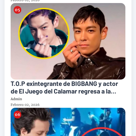
T.O.P exintegrante de BIGBANG y actor
de El Juego del Calamar regresa a la
musica con nuevo album
Admin
Febrero 02, 2026