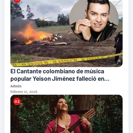
El Cantante colombiano de música
popular Yeison Jiménez falleció en
accidente de avioneta
Admin
Febrero 11, 2026