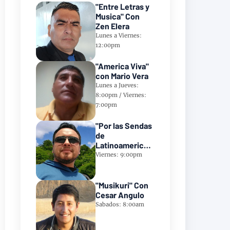
"Entre Letras y
Musica" Con
Zen Elera
Lunes a Viernes:
12:00pm
"America Viva"
con Mario Vera
Lunes a Jueves:
8:00pm / Viernes:
7:00pm
"Por las Sendas
de
Latinoamerica"
Con Frank
Viernes: 9:00pm
Takillajta
"Musikuri" Con
Cesar Angulo
Sabados: 8:00am