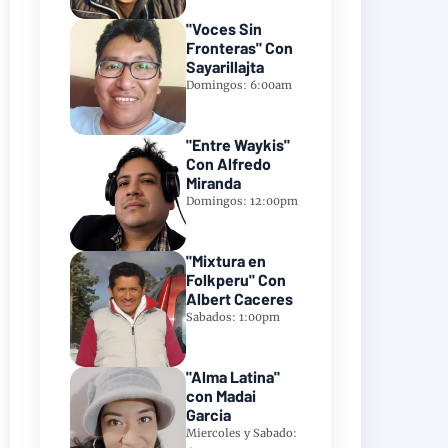
"Voces Sin
Fronteras" Con
Sayarillajta
Domingos: 6:00am
"Entre Waykis"
Con Alfredo
Miranda
Domingos: 12:00pm
"Mixtura en
Folkperu" Con
Albert Caceres
Sabados: 1:00pm
"Alma Latina"
con Madai
Garcia
Miercoles y Sabado: