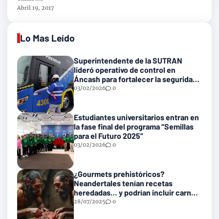
Abril 19, 2017
Lo Mas Leído
Superintendente de la SUTRAN
lideró operativo de control en
Áncash para fortalecer la seguridad
en las vías nacionales
03/02/2026
0
Estudiantes universitarios entran en
la fase final del programa “Semillas
para el Futuro 2025”
03/02/2026
0
¿Gourmets prehistóricos?
Neandertales tenían recetas
heredadas… y podrían incluir carne
con gusanos
28/07/2025
0