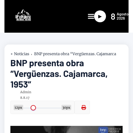
8
Agosto
►
2026
+ Noticias
BNP presenta obra “Vergüenzas. Cajamarca
BNP presenta obra
“Vergüenzas. Cajamarca,
1953”
Admin
8.8.17
12px
30px