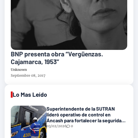
BNP presenta obra “Vergüenzas.
Cajamarca, 1953”
Unknown
Septiembre 08, 2017
Lo Mas Leído
Superintendente de la SUTRAN
lideró operativo de control en
Áncash para fortalecer la seguridad
en las vías nacionales
03/02/2026
0