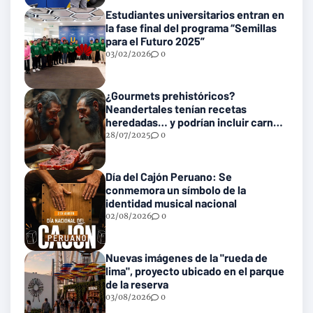
Estudiantes universitarios entran en
la fase final del programa “Semillas
para el Futuro 2025”
03/02/2026
0
¿Gourmets prehistóricos?
Neandertales tenían recetas
heredadas… y podrían incluir carne
con gusanos
28/07/2025
0
Día del Cajón Peruano: Se
conmemora un símbolo de la
identidad musical nacional
02/08/2026
0
Nuevas imágenes de la "rueda de
lima", proyecto ubicado en el parque
de la reserva
03/08/2026
0