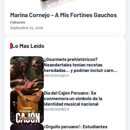
Marina Cornejo - A Mis Fortines Gauchos
Unknown
Septiembre 25, 2018
Lo Mas Leído
¿Gourmets prehistóricos?
Neandertales tenían recetas
heredadas… y podrían incluir carne
con gusanos
28/07/2025
0
Día del Cajón Peruano: Se
conmemora un símbolo de la
identidad musical nacional
02/08/2026
0
¡Orgullo peruano!: Estudiantes