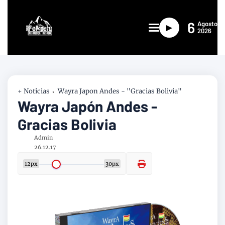
6
Agosto
►
2026
+ Noticias
Wayra Japon Andes - "Gracias Bolivia"
Wayra Japón Andes -
Gracias Bolivia
Admin
26.12.17
12px
30px