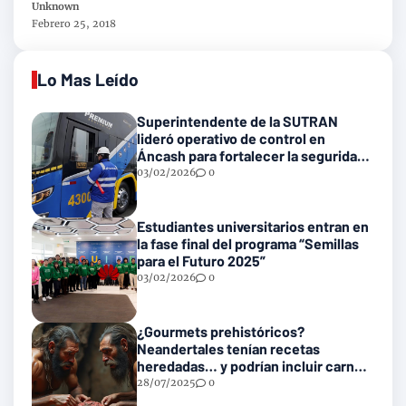
Ayacuchano 2018
Unknown
Febrero 25, 2018
Lo Mas Leído
Superintendente de la SUTRAN
lideró operativo de control en
Áncash para fortalecer la seguridad
en las vías nacionales
03/02/2026
0
Estudiantes universitarios entran en
la fase final del programa “Semillas
para el Futuro 2025”
03/02/2026
0
¿Gourmets prehistóricos?
Neandertales tenían recetas
heredadas… y podrían incluir carne
con gusanos
28/07/2025
0