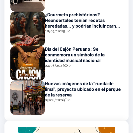
¿Gourmets prehistóricos?
Neandertales tenían recetas
heredadas… y podrían incluir carne
con gusanos
28/07/2025
0
Día del Cajón Peruano: Se
conmemora un símbolo de la
identidad musical nacional
02/08/2026
0
Nuevas imágenes de la "rueda de
lima", proyecto ubicado en el parque
de la reserva
03/08/2026
0