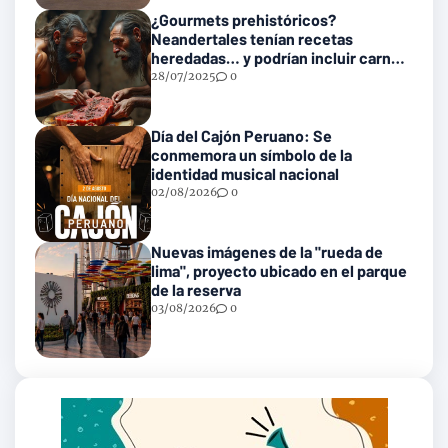
¿Gourmets prehistóricos?
Neandertales tenían recetas
heredadas… y podrían incluir carne
con gusanos
28/07/2025
0
Día del Cajón Peruano: Se
conmemora un símbolo de la
identidad musical nacional
02/08/2026
0
Nuevas imágenes de la "rueda de
lima", proyecto ubicado en el parque
de la reserva
03/08/2026
0