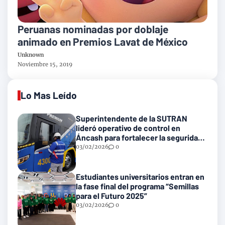
Peruanas nominadas por doblaje
animado en Premios Lavat de México
Unknown
Noviembre 15, 2019
Lo Mas Leído
Superintendente de la SUTRAN
lideró operativo de control en
Áncash para fortalecer la seguridad
en las vías nacionales
03/02/2026
0
Estudiantes universitarios entran en
la fase final del programa “Semillas
para el Futuro 2025”
03/02/2026
0