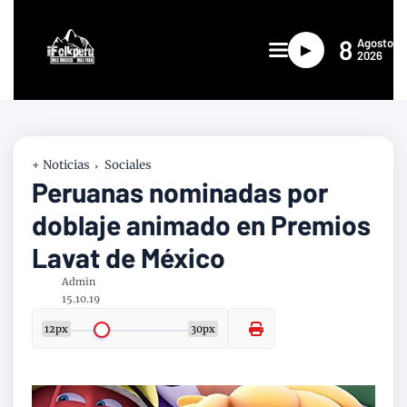
8
Agosto
►
2026
+ Noticias
Sociales
Peruanas nominadas por
doblaje animado en Premios
Lavat de México
Admin
15.10.19
12px
30px