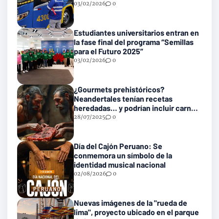
en las vías nacionales
03/02/2026
0
Estudiantes universitarios entran en
la fase final del programa “Semillas
para el Futuro 2025”
03/02/2026
0
¿Gourmets prehistóricos?
Neandertales tenían recetas
heredadas… y podrían incluir carne
con gusanos
28/07/2025
0
Día del Cajón Peruano: Se
conmemora un símbolo de la
identidad musical nacional
02/08/2026
0
Nuevas imágenes de la "rueda de
lima", proyecto ubicado en el parque