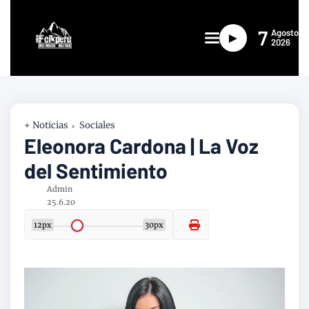
7
Agosto
►
2026
+ Noticias
Sociales
Eleonora Cardona | La Voz
del Sentimiento
Admin
25.6.20
12px
30px