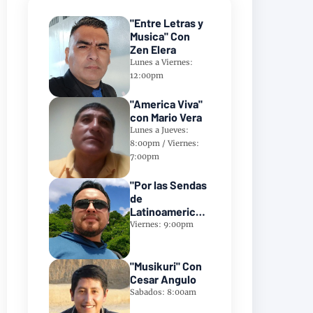
"Entre Letras y
Musica" Con
Zen Elera
Lunes a Viernes:
12:00pm
"America Viva"
con Mario Vera
Lunes a Jueves:
8:00pm / Viernes:
7:00pm
"Por las Sendas
de
Latinoamerica"
Con Frank
Viernes: 9:00pm
Takillajta
"Musikuri" Con
Cesar Angulo
Sabados: 8:00am