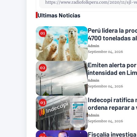
Ultimas Noticias
Perú lidera la pr
4700 toneladas a
Admin
Septiembre 04, 2026
Emiten alerta po
intensidad en Li
Admin
Septiembre 04, 2026
Indecopi ratifica
ordena reparar a
Admin
Septiembre 04, 2026
Fiscalía investiga