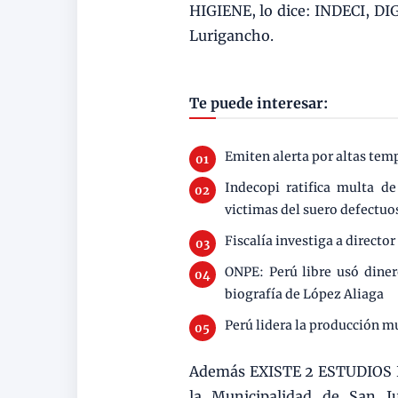
HIGIENE, lo dice: INDECI, DI
Lurigancho.
Te puede interesar:
Emiten alerta por altas te
Indecopi ratifica multa d
victimas del suero defectuo
Fiscalía investiga a directo
ONPE: Perú libre usó dine
biografía de López Aliaga
Perú lidera la producción m
Además EXISTE 2 ESTUDIOS D
la Municipalidad de San 