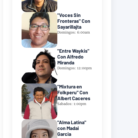
"Voces Sin
Fronteras" Con
Sayarillajta
Domingos: 6:00am
"Entre Waykis"
Con Alfredo
Miranda
Domingos: 12:00pm
"Mixtura en
Folkperu" Con
Albert Caceres
Sabados: 1:00pm
"Alma Latina"
con Madai
Garcia