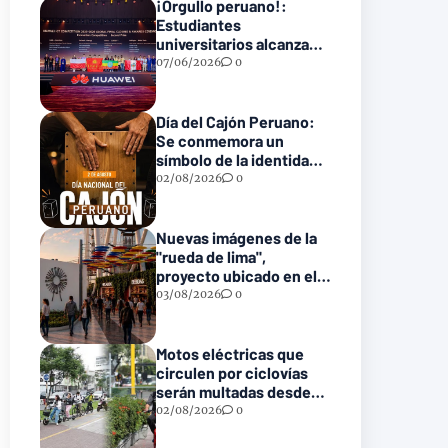
¡Orgullo peruano!:
Estudiantes
universitarios alcanzan
el podio en la final
07/06/2026
0
mundial tecnológica de
Huawei
Día del Cajón Peruano:
Se conmemora un
símbolo de la identidad
musical nacional
02/08/2026
0
Nuevas imágenes de la
"rueda de lima",
proyecto ubicado en el
parque de la reserva
03/08/2026
0
Motos eléctricas que
circulen por ciclovías
serán multadas desde
S/ 550 a partir de este 2
02/08/2026
0
de agosto