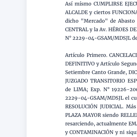
Así mísmo CUMPLIRSE EJEC
ALCALDE y ciertos FUNCION
dicho "Mercado" de Abasto 
CENTRAL y la Av. HÉROES D
N° 2229-04-GSAM/MDSJL del 
Artículo Primero. CANCEL
DEFINITIVO y Artículo Segu
Setiembre Canto Grande, DI
JUZGADO TRANSITORIO ESP
de LIMA; Exp. N° 19226-20
2229-04-GSAM/MDSJL el cua
RESOLUCIÓN JUDICIAL. Más 
PLAZA MAYOR siendo RELLEN
resarciendo, actualmente E
y CONTAMINACIÓN y ni siqui