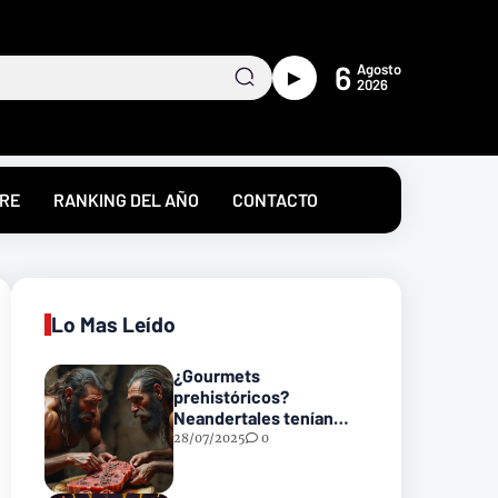
6
Agosto
►
2026
RE
RANKING DEL AÑO
CONTACTO
Lo Mas Leído
¿Gourmets
prehistóricos?
Neandertales tenían
recetas heredadas… y
28/07/2025
0
podrían incluir carne
con gusanos