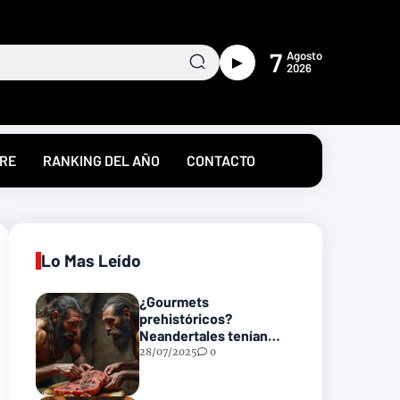
7
Agosto
►
2026
RE
RANKING DEL AÑO
CONTACTO
Lo Mas Leído
¿Gourmets
prehistóricos?
Neandertales tenían
recetas heredadas… y
28/07/2025
0
podrían incluir carne
con gusanos