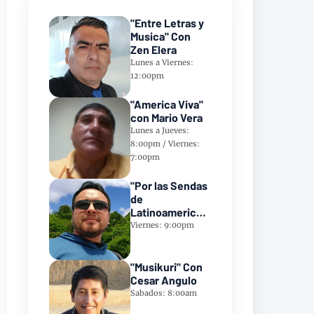
"Entre Letras y
Musica" Con
Zen Elera
Lunes a Viernes:
12:00pm
"America Viva"
con Mario Vera
Lunes a Jueves:
8:00pm / Viernes:
7:00pm
"Por las Sendas
de
Latinoamerica"
Con Frank
Viernes: 9:00pm
Takillajta
"Musikuri" Con
Cesar Angulo
Sabados: 8:00am