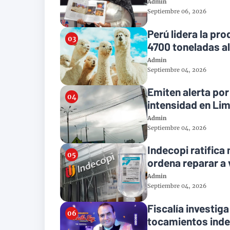
Admin
Septiembre 06, 2026
Perú lidera la pr
4700 toneladas a
Admin
Septiembre 04, 2026
Emiten alerta po
intensidad en Li
Admin
Septiembre 04, 2026
Indecopi ratifica
ordena reparar a
Admin
Septiembre 04, 2026
Fiscalía investiga
tocamientos ind