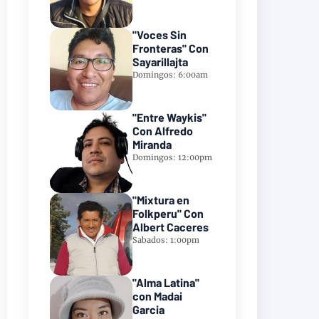
"Voces Sin
Fronteras" Con
Sayarillajta
Domingos: 6:00am
"Entre Waykis"
Con Alfredo
Miranda
Domingos: 12:00pm
"Mixtura en
Folkperu" Con
Albert Caceres
Sabados: 1:00pm
"Alma Latina"
con Madai
Garcia