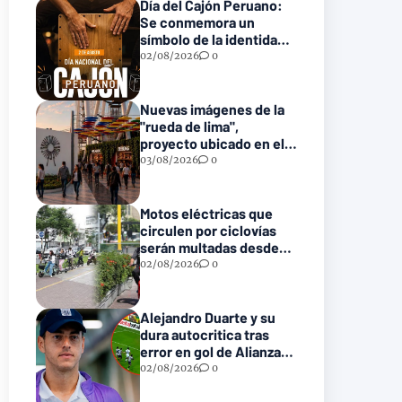
Día del Cajón Peruano:
Se conmemora un
símbolo de la identidad
musical nacional
02/08/2026
0
Nuevas imágenes de la
"rueda de lima",
proyecto ubicado en el
parque de la reserva
03/08/2026
0
Motos eléctricas que
circulen por ciclovías
serán multadas desde
S/ 550 a partir de este 2
02/08/2026
0
de agosto
Alejandro Duarte y su
dura autocritica tras
error en gol de Alianza
Atlético
02/08/2026
0