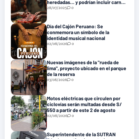
heredadas… y podrían incluir carne
con gusanos
28/07/2025
0
Día del Cajón Peruano: Se
conmemora un símbolo de la
identidad musical nacional
02/08/2026
0
Nuevas imágenes de la "rueda de
lima", proyecto ubicado en el parque
de la reserva
03/08/2026
0
Motos eléctricas que circulen por
ciclovías serán multadas desde S/
550 a partir de este 2 de agosto
02/08/2026
0
Superintendente de la SUTRAN