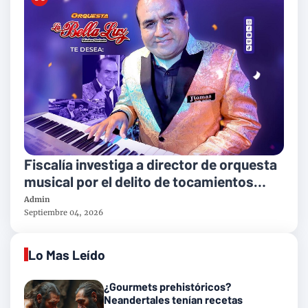
Fiscalía investiga a director de orquesta
musical por el delito de tocamientos
indebidos
Admin
Septiembre 04, 2026
Lo Mas Leído
¿Gourmets prehistóricos?
Neandertales tenían recetas