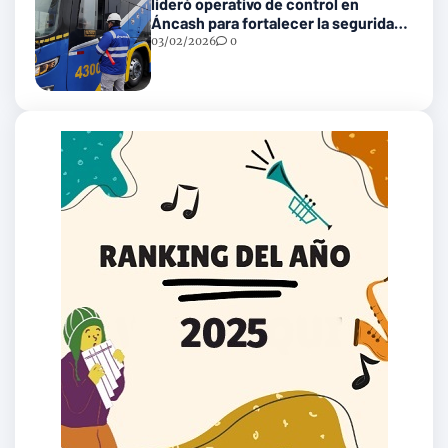
lideró operativo de control en
Áncash para fortalecer la seguridad
en las vías nacionales
03/02/2026
0