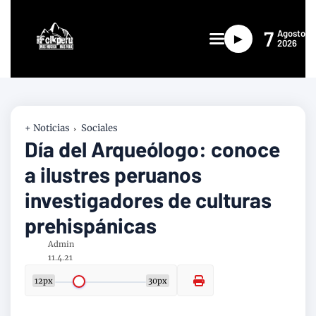
7
Agosto
►
2026
+ Noticias
Sociales
Día del Arqueólogo: conoce
a ilustres peruanos
investigadores de culturas
prehispánicas
Admin
11.4.21
12px
30px