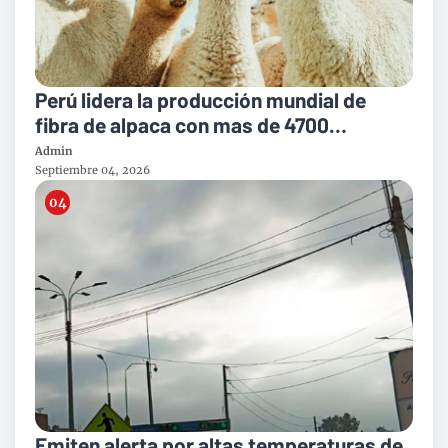
Perú lidera la producción mundial de
fibra de alpaca con mas de 4700
toneladas al año
Admin
Septiembre 04, 2026
Emiten alerta por altas temperaturas de