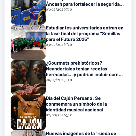
Áncash para fortalecer la seguridad
en las vías nacionales
03/02/2026
0
Estudiantes universitarios entran en
la fase final del programa “Semillas
para el Futuro 2025”
03/02/2026
0
¿Gourmets prehistóricos?
Neandertales tenían recetas
heredadas… y podrían incluir carne
con gusanos
28/07/2025
0
Día del Cajón Peruano: Se
conmemora un símbolo de la
identidad musical nacional
02/08/2026
0
Nuevas imágenes de la "rueda de