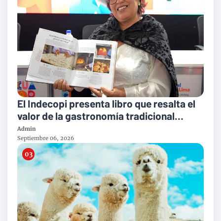
El Indecopi presenta libro que resalta el
valor de la gastronomía tradicional
peruana
Admin
Septiembre 06, 2026