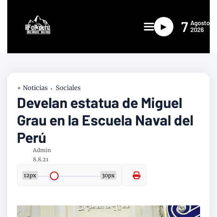
7
Agosto
►
2026
+ Noticias
Sociales
Develan estatua de Miguel
Grau en la Escuela Naval del
Perú
Admin
8.8.21
12px
30px