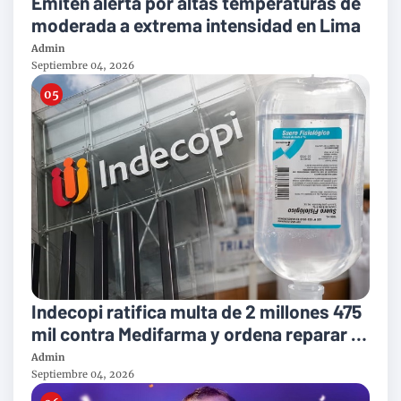
Emiten alerta por altas temperaturas de
moderada a extrema intensidad en Lima
Admin
Septiembre 04, 2026
Indecopi ratifica multa de 2 millones 475
mil contra Medifarma y ordena reparar a
victimas del suero defectuoso
Admin
Septiembre 04, 2026