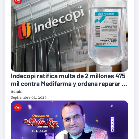
Indecopi ratifica multa de 2 millones 475
mil contra Medifarma y ordena reparar a
victimas del suero defectuoso
Admin
Septiembre 04, 2026