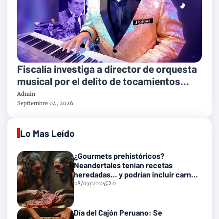
Fiscalía investiga a director de orquesta
musical por el delito de tocamientos
indebidos
Admin
Septiembre 04, 2026
Lo Mas Leído
¿Gourmets prehistóricos?
Neandertales tenían recetas
heredadas… y podrían incluir carne
con gusanos
28/07/2025
0
Día del Cajón Peruano: Se