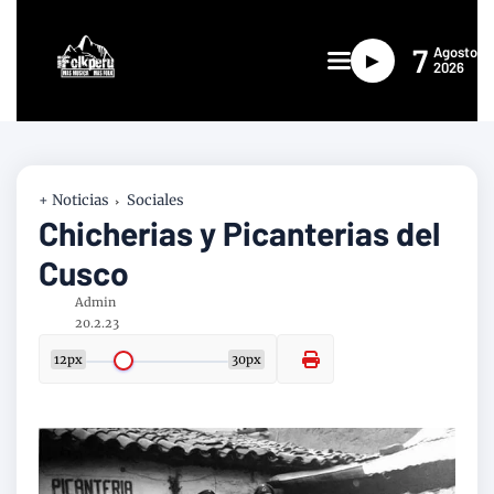
7
Agosto
►
2026
+ Noticias
Sociales
Chicherias y Picanterias del
Cusco
Admin
20.2.23
12px
30px