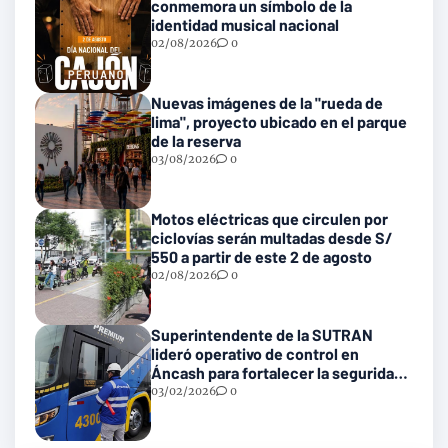
conmemora un símbolo de la
identidad musical nacional
02/08/2026
0
Nuevas imágenes de la "rueda de
lima", proyecto ubicado en el parque
de la reserva
03/08/2026
0
Motos eléctricas que circulen por
ciclovías serán multadas desde S/
550 a partir de este 2 de agosto
02/08/2026
0
Superintendente de la SUTRAN
lideró operativo de control en
Áncash para fortalecer la seguridad
en las vías nacionales
03/02/2026
0