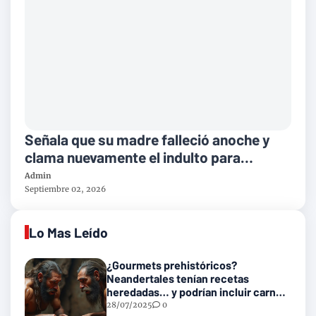
Señala que su madre falleció anoche y
clama nuevamente el indulto para
Alejandro Toledo
Admin
Septiembre 02, 2026
Lo Mas Leído
¿Gourmets prehistóricos?
Neandertales tenían recetas
heredadas… y podrían incluir carne
con gusanos
28/07/2025
0