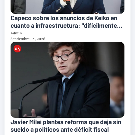
Capeco sobre los anuncios de Keiko en
cuanto a infraestructura: "difícilmente
se culminarán antes del 2031"
Admin
Septiembre 04, 2026
Javier Milei plantea reforma que deja sin
sueldo a políticos ante déficit fiscal