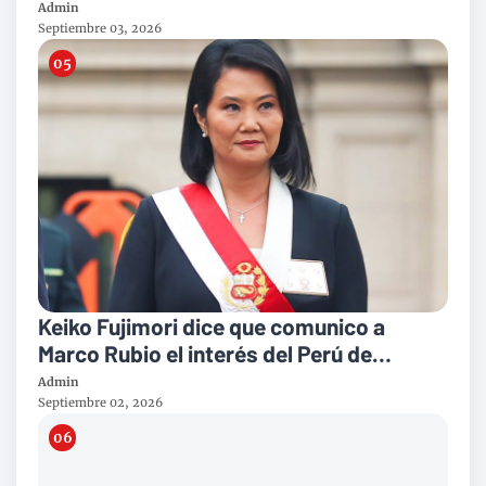
Admin
Septiembre 03, 2026
Keiko Fujimori dice que comunico a
Marco Rubio el interés del Perú de
incorporarse al Escudo de las Américas
Admin
Septiembre 02, 2026