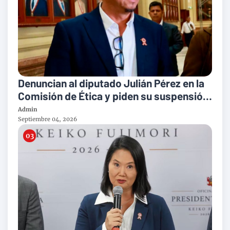
Denuncian al diputado Julián Pérez en la
Comisión de Ética y piden su suspensión
por supuestamente agredir a su pareja
Admin
Septiembre 04, 2026