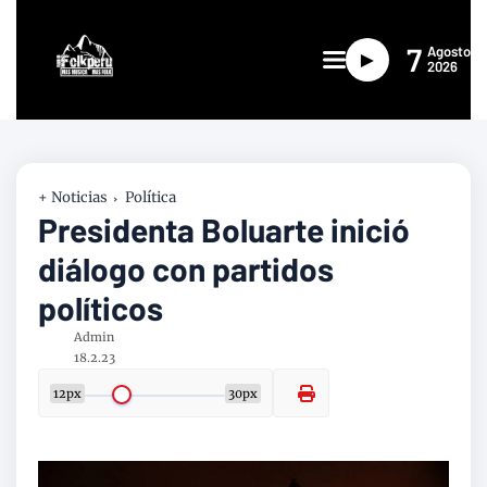
7
Agosto
►
2026
+ Noticias
Política
Presidenta Boluarte inició
diálogo con partidos
políticos
Admin
18.2.23
12px
30px