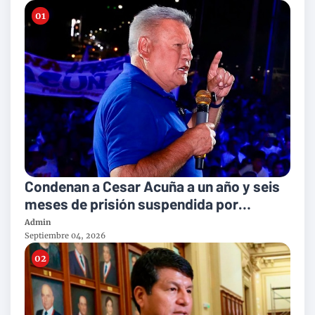
Condenan a Cesar Acuña a un año y seis
meses de prisión suspendida por
violación de la libertad de trabajo
Admin
Septiembre 04, 2026