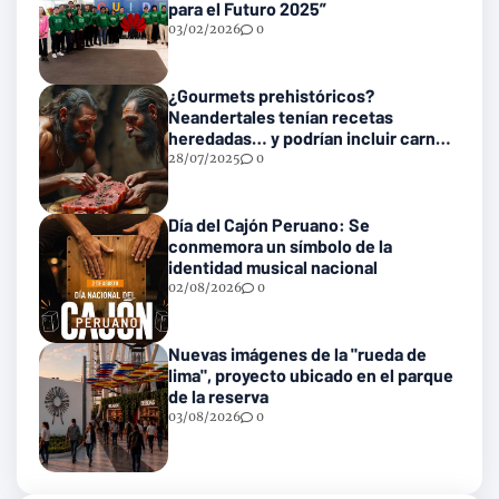
para el Futuro 2025”
03/02/2026
0
¿Gourmets prehistóricos?
Neandertales tenían recetas
heredadas… y podrían incluir carne
con gusanos
28/07/2025
0
Día del Cajón Peruano: Se
conmemora un símbolo de la
identidad musical nacional
02/08/2026
0
Nuevas imágenes de la "rueda de
lima", proyecto ubicado en el parque
de la reserva
03/08/2026
0