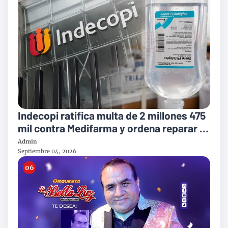
Indecopi ratifica multa de 2 millones 475
mil contra Medifarma y ordena reparar a
victimas del suero defectuoso
Admin
Septiembre 04, 2026