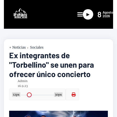
8
Agosto
►
2026
+ Noticias
Sociales
Ex integrantes de
"Torbellino" se unen para
ofrecer único concierto
Admin
16.9.23
12px
30px