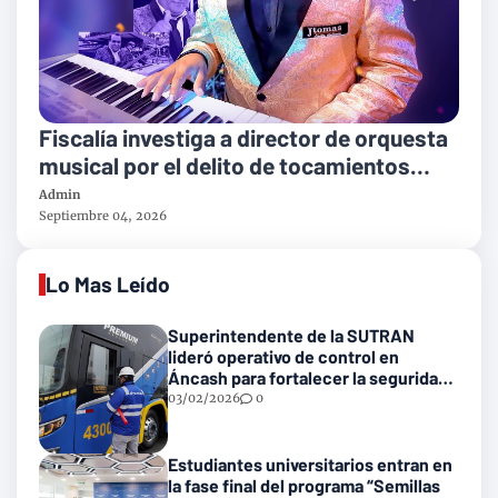
Fiscalía investiga a director de orquesta
musical por el delito de tocamientos
indebidos
Admin
Septiembre 04, 2026
Lo Mas Leído
Superintendente de la SUTRAN
lideró operativo de control en
Áncash para fortalecer la seguridad
en las vías nacionales
03/02/2026
0
Estudiantes universitarios entran en
la fase final del programa “Semillas