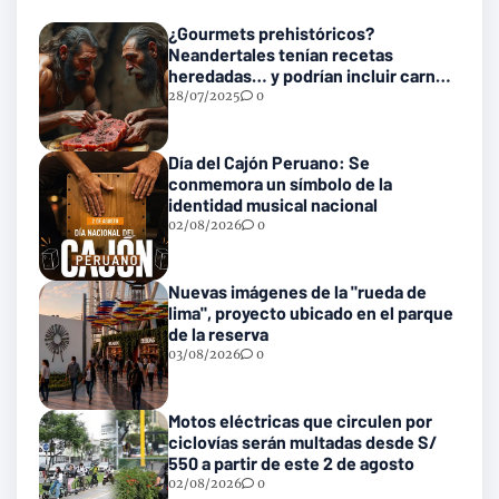
¿Gourmets prehistóricos?
Neandertales tenían recetas
heredadas… y podrían incluir carne
con gusanos
28/07/2025
0
Día del Cajón Peruano: Se
conmemora un símbolo de la
identidad musical nacional
02/08/2026
0
Nuevas imágenes de la "rueda de
lima", proyecto ubicado en el parque
de la reserva
03/08/2026
0
Motos eléctricas que circulen por
ciclovías serán multadas desde S/
550 a partir de este 2 de agosto
02/08/2026
0