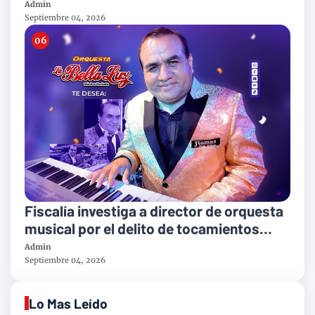
victimas del suero defectuoso
Admin
Septiembre 04, 2026
Fiscalía investiga a director de orquesta
musical por el delito de tocamientos
indebidos
Admin
Septiembre 04, 2026
Lo Mas Leído