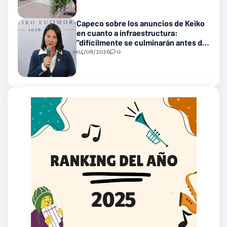
Capeco sobre los anuncios de Keiko
en cuanto a infraestructura:
"difícilmente se culminarán antes del
2031"
04/08/2026
0