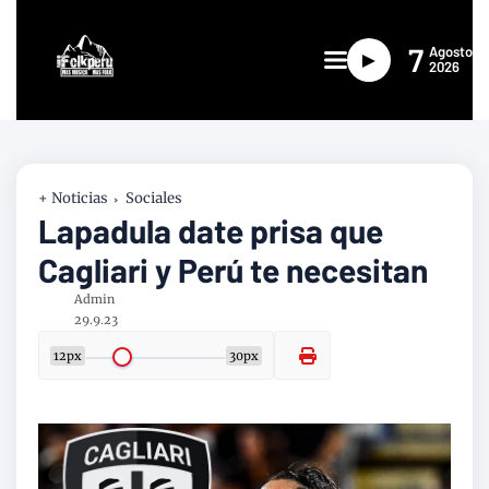
7
Agosto
►
2026
+ Noticias
Sociales
Lapadula date prisa que
Cagliari y Perú te necesitan
Admin
29.9.23
12px
30px