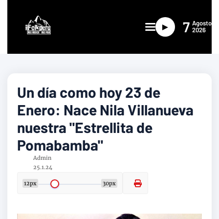
7
Agosto
►
2026
Un día como hoy 23 de
Enero: Nace Nila Villanueva
nuestra "Estrellita de
Pomabamba"
Admin
25.1.24
12px
30px