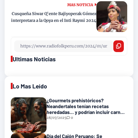
MAS NOTICIA
Cusqueña Siwar Q'ente Bajiyoperak Gómez
interpretara a la Qoya en el Inti Raymi 2024
Ultimas Noticias
Lo Mas Leído
¿Gourmets prehistóricos?
Neandertales tenían recetas
heredadas… y podrían incluir carne
con gusanos
28/07/2025
0
Día del Cajón Peruano: Se