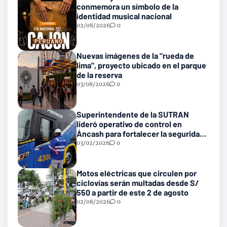
conmemora un símbolo de la
identidad musical nacional
02/08/2026
0
Nuevas imágenes de la "rueda de
lima", proyecto ubicado en el parque
de la reserva
03/08/2026
0
Superintendente de la SUTRAN
lideró operativo de control en
Áncash para fortalecer la seguridad
en las vías nacionales
03/02/2026
0
Motos eléctricas que circulen por
ciclovías serán multadas desde S/
550 a partir de este 2 de agosto
02/08/2026
0