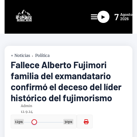
7
Agosto
►
2026
+ Noticias
Política
Fallece Alberto Fujimori
familia del exmandatario
confirmó el deceso del líder
histórico del fujimorismo
Admin
12.9.24
12px
30px