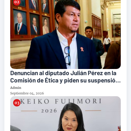
Denuncian al diputado Julián Pérez en la
Comisión de Ética y piden su suspensión
por supuestamente agredir a su pareja
Admin
Septiembre 04, 2026