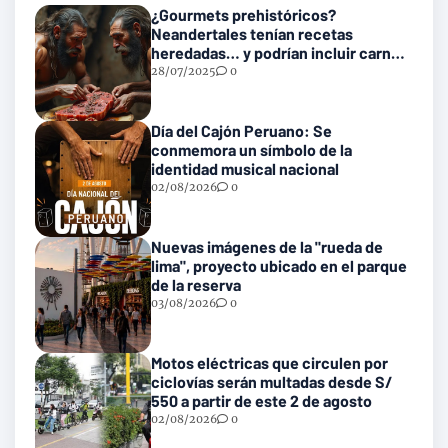
¿Gourmets prehistóricos?
Neandertales tenían recetas
heredadas… y podrían incluir carne
con gusanos
28/07/2025
0
Día del Cajón Peruano: Se
conmemora un símbolo de la
identidad musical nacional
02/08/2026
0
Nuevas imágenes de la "rueda de
lima", proyecto ubicado en el parque
de la reserva
03/08/2026
0
Motos eléctricas que circulen por
ciclovías serán multadas desde S/
550 a partir de este 2 de agosto
02/08/2026
0