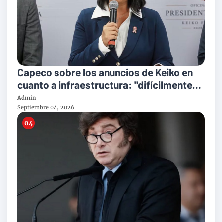
Capeco sobre los anuncios de Keiko en
cuanto a infraestructura: "difícilmente
se culminarán antes del 2031"
Admin
Septiembre 04, 2026