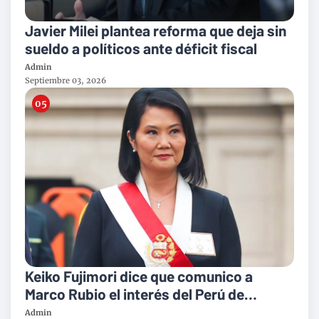
Javier Milei plantea reforma que deja sin
sueldo a políticos ante déficit fiscal
Admin
Septiembre 03, 2026
Keiko Fujimori dice que comunico a
Marco Rubio el interés del Perú de
incorporarse al Escudo de las Américas
Admin