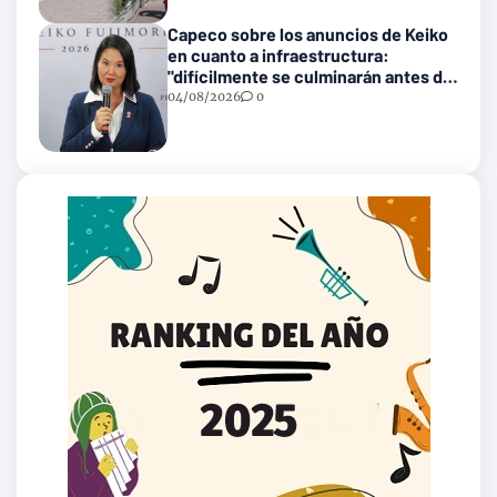
Capeco sobre los anuncios de Keiko
en cuanto a infraestructura:
"difícilmente se culminarán antes del
2031"
04/08/2026
0