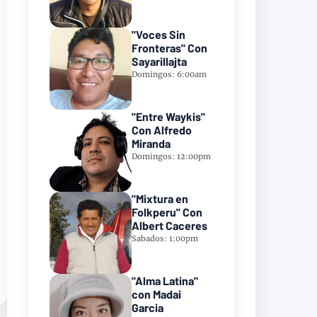
"Voces Sin
Fronteras" Con
Sayarillajta
Domingos: 6:00am
"Entre Waykis"
Con Alfredo
Miranda
Domingos: 12:00pm
"Mixtura en
Folkperu" Con
Albert Caceres
Sabados: 1:00pm
"Alma Latina"
con Madai
Garcia