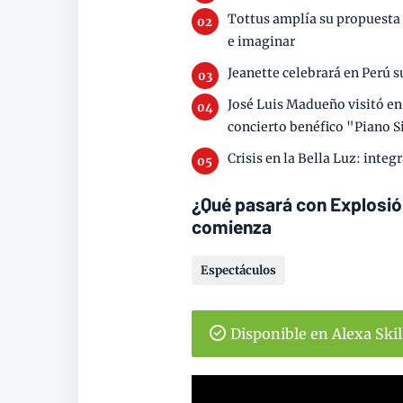
Tottus amplía su propuesta p
e imaginar
Jeanette celebrará en Perú s
José Luis Madueño visitó en 
concierto benéfico "Piano S
Crisis en la Bella Luz: inte
¿Qué pasará con Explosión
comienza
Espectáculos
Disponible en Alexa Ski