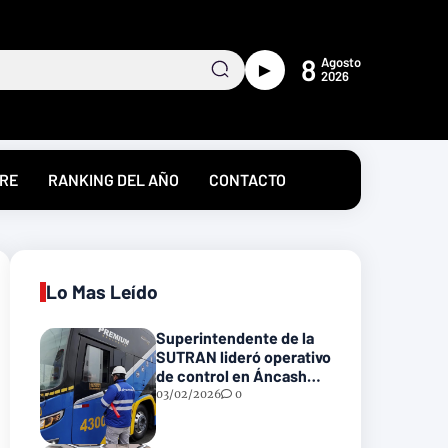
8
Agosto
►
2026
RE
RANKING DEL AÑO
CONTACTO
Lo Mas Leído
Superintendente de la
SUTRAN lideró operativo
de control en Áncash
para fortalecer la
03/02/2026
0
seguridad en las vías
nacionales