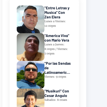
"Entre Letras y
Musica" Con
Zen Elera
Lunes a Viernes:
12:00pm
"America Viva"
con Mario Vera
Lunes a Jueves:
8:00pm / Viernes:
7:00pm
"Por las Sendas
de
Latinoamerica"
Con Frank
Viernes: 9:00pm
Takillajta
"Musikuri" Con
Cesar Angulo
Sabados: 8:00am