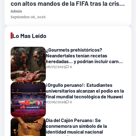
con altos mandos de la FIFA tras la crisis
por intentar comercializar la Copa del
Admin
Mundo
Septiembre 06, 2026
Lo Mas Leído
¿Gourmets prehistóricos?
Neandertales tenían recetas
heredadas… y podrían incluir carne
con gusanos
28/07/2025
0
¡Orgullo peruano!: Estudiantes
universitarios alcanzan el podio en la
final mundial tecnológica de Huawei
07/06/2026
0
Día del Cajón Peruano: Se
conmemora un símbolo de la
identidad musical nacional