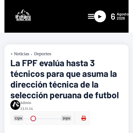
6
Agosto
►
2026
+ Noticias
Deportes
La FPF evalúa hasta 3
técnicos para que asuma la
dirección técnica de la
selección peruana de futbol
Admin
23.11.24
12px
30px