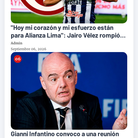
"Hoy mi corazón y mi esfuerzo están
para Alianza Lima": Jairo Vélez rompió
su silencio y hablo acerca de su pasado
Admin
en Universitario
Septiembre 06, 2026
Gianni Infantino convoco a una reunión