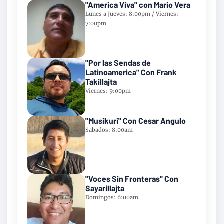
"America Viva" con Mario Vera
Lunes a Jueves: 8:00pm / Viernes:
7:00pm
"Por las Sendas de
Latinoamerica" Con Frank
Takillajta
Viernes: 9:00pm
"Musikuri" Con Cesar Angulo
Sabados: 8:00am
"Voces Sin Fronteras" Con
Sayarillajta
Domingos: 6:00am