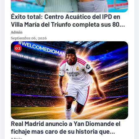
Éxito total: Centro Acuático del IPD en
Villa María del Triunfo completa sus 800
vacantes para clases de natación
Admin
Septiembre 06, 2026
Real Madrid anuncio a Yan Diomande el
fichaje mas caro de su historia que
rondaría los 140 millones de euros