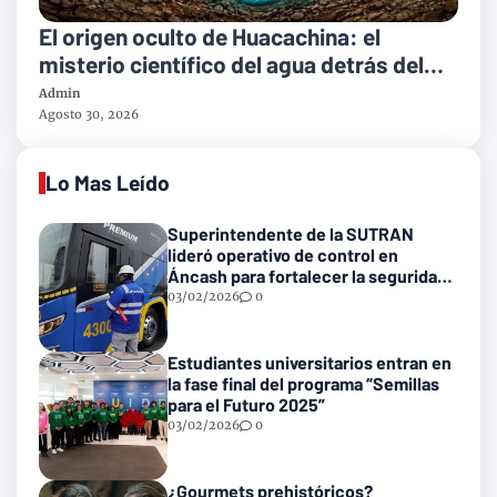
El origen oculto de Huacachina: el
misterio científico del agua detrás del
oasis natural más famoso de américa
Admin
latina
Agosto 30, 2026
Lo Mas Leído
Superintendente de la SUTRAN
lideró operativo de control en
Áncash para fortalecer la seguridad
en las vías nacionales
03/02/2026
0
Estudiantes universitarios entran en
la fase final del programa “Semillas
para el Futuro 2025”
03/02/2026
0
¿Gourmets prehistóricos?