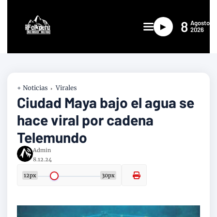
8
Agosto
►
2026
+ Noticias
Virales
Ciudad Maya bajo el agua se
hace viral por cadena
Telemundo
Admin
8.12.24
12px
30px