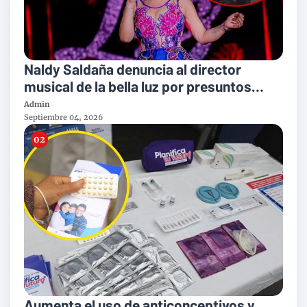
Naldy Saldaña denuncia al director
musical de la bella luz por presuntos
tocamientos indebidos
Admin
Septiembre 04, 2026
Aumenta el uso de anticonceptivos y