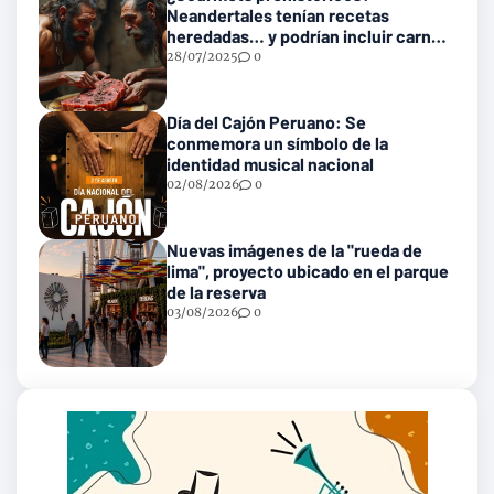
Neandertales tenían recetas
heredadas… y podrían incluir carne
con gusanos
28/07/2025
0
Día del Cajón Peruano: Se
conmemora un símbolo de la
identidad musical nacional
02/08/2026
0
Nuevas imágenes de la "rueda de
lima", proyecto ubicado en el parque
de la reserva
03/08/2026
0