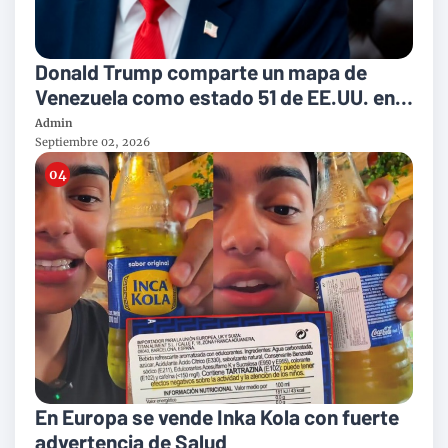
Donald Trump comparte un mapa de
Venezuela como estado 51 de EE.UU. en
su red social
Admin
Septiembre 02, 2026
En Europa se vende Inka Kola con fuerte
advertencia de Salud