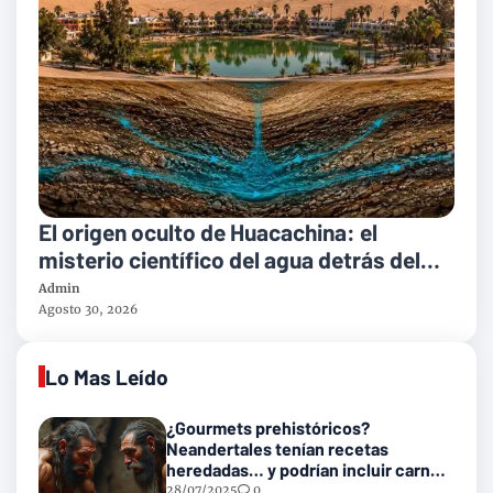
El origen oculto de Huacachina: el
misterio científico del agua detrás del
oasis natural más famoso de américa
Admin
latina
Agosto 30, 2026
Lo Mas Leído
¿Gourmets prehistóricos?
Neandertales tenían recetas
heredadas… y podrían incluir carne
con gusanos
28/07/2025
0