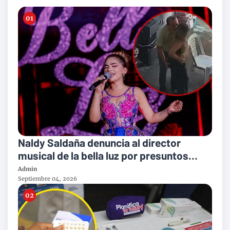
Naldy Saldaña denuncia al director
musical de la bella luz por presuntos
tocamientos indebidos
Admin
Septiembre 04, 2026