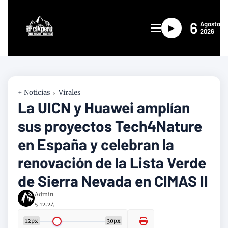
6
Agosto
►
2026
+ Noticias
Virales
La UICN y Huawei amplían
sus proyectos Tech4Nature
en España y celebran la
renovación de la Lista Verde
de Sierra Nevada en CIMAS II
Admin
5.12.24
12px
30px