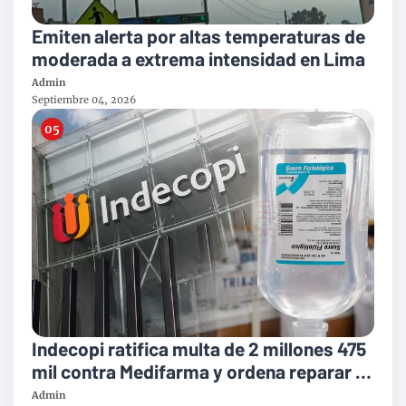
Emiten alerta por altas temperaturas de
moderada a extrema intensidad en Lima
Admin
Septiembre 04, 2026
Indecopi ratifica multa de 2 millones 475
mil contra Medifarma y ordena reparar a
victimas del suero defectuoso
Admin