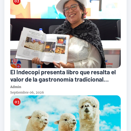
El Indecopi presenta libro que resalta el
valor de la gastronomía tradicional
peruana
Admin
Septiembre 06, 2026