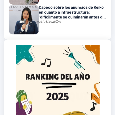
Capeco sobre los anuncios de Keiko
en cuanto a infraestructura:
"difícilmente se culminarán antes del
2031"
04/08/2026
0