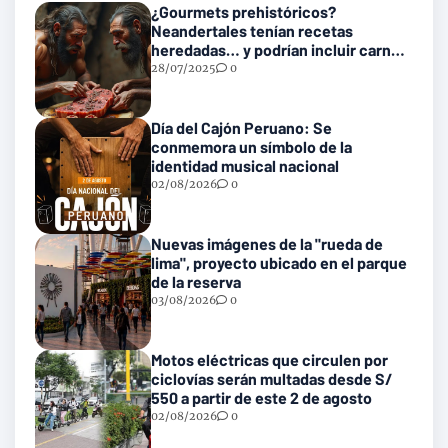
¿Gourmets prehistóricos?
Neandertales tenían recetas
heredadas… y podrían incluir carne
con gusanos
28/07/2025
0
Día del Cajón Peruano: Se
conmemora un símbolo de la
identidad musical nacional
02/08/2026
0
Nuevas imágenes de la "rueda de
lima", proyecto ubicado en el parque
de la reserva
03/08/2026
0
Motos eléctricas que circulen por
ciclovías serán multadas desde S/
550 a partir de este 2 de agosto
02/08/2026
0