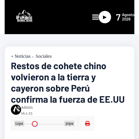
7
Agosto
►
2026
+ Noticias
Sociales
Restos de cohete chino
volvieron a la tierra y
cayeron sobre Perú
confirma la fuerza de EE.UU
Admin
16.1.25
12px
30px