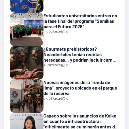
Estudiantes universitarios entran en
la fase final del programa “Semillas
para el Futuro 2025”
03/02/2026
0
¿Gourmets prehistóricos?
Neandertales tenían recetas
heredadas… y podrían incluir carne
con gusanos
28/07/2025
0
Nuevas imágenes de la "rueda de
lima", proyecto ubicado en el parque
de la reserva
03/08/2026
0
Capeco sobre los anuncios de Keiko
en cuanto a infraestructura:
"difícilmente se culminarán antes del