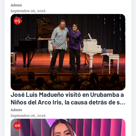
Admin
Septiembre 06, 2026
José Luis Madueño visitó en Urubamba a
Niños del Arco Iris, la causa detrás de su
concierto benéfico "Piano Sin Fronteras"
Admin
Septiembre 06, 2026