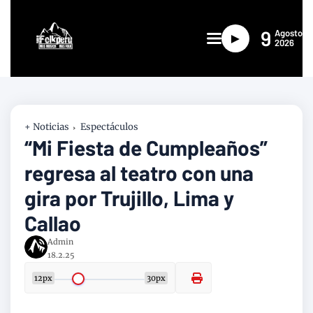
9
Agosto
►
2026
+ Noticias
Espectáculos
“Mi Fiesta de Cumpleaños”
regresa al teatro con una
gira por Trujillo, Lima y
Callao
Admin
18.2.25
12px
30px