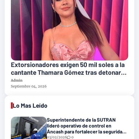
Extorsionadores exigen 50 mil soles a la
cantante Thamara Gómez tras detonar
explosivo en su vivienda
Admin
Septiembre 04, 2026
Lo Mas Leído
Superintendente de la SUTRAN
lideró operativo de control en
Áncash para fortalecer la seguridad
en las vías nacionales
03/02/2026
0