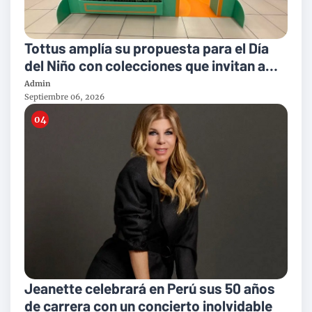
Tottus amplía su propuesta para el Día
del Niño con colecciones que invitan a
jugar, crear e imaginar
Admin
Septiembre 06, 2026
Jeanette celebrará en Perú sus 50 años
de carrera con un concierto inolvidable