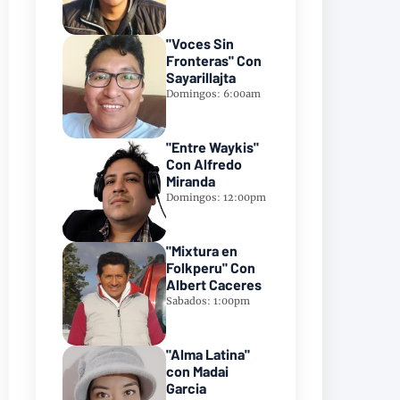
"Voces Sin
Fronteras" Con
Sayarillajta
Domingos: 6:00am
"Entre Waykis"
Con Alfredo
Miranda
Domingos: 12:00pm
"Mixtura en
Folkperu" Con
Albert Caceres
Sabados: 1:00pm
"Alma Latina"
con Madai
Garcia