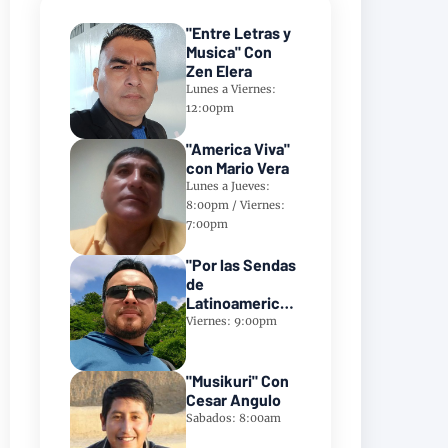
"Entre Letras y
Musica" Con
Zen Elera
Lunes a Viernes:
12:00pm
"America Viva"
con Mario Vera
Lunes a Jueves:
8:00pm / Viernes:
7:00pm
"Por las Sendas
de
Latinoamerica"
Con Frank
Viernes: 9:00pm
Takillajta
"Musikuri" Con
Cesar Angulo
Sabados: 8:00am