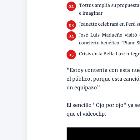
Tottus amplía su propuesta p
e imaginar
Jeanette celebrará en Perú s
José Luis Madueño visitó 
concierto benéfico "Piano S
Crisis en la Bella Luz: inte
"Estoy contenta con esta nue
el público, porque esta canci
un equipazo”
El sencillo "Ojo por ojo" ya s
que el videoclip.