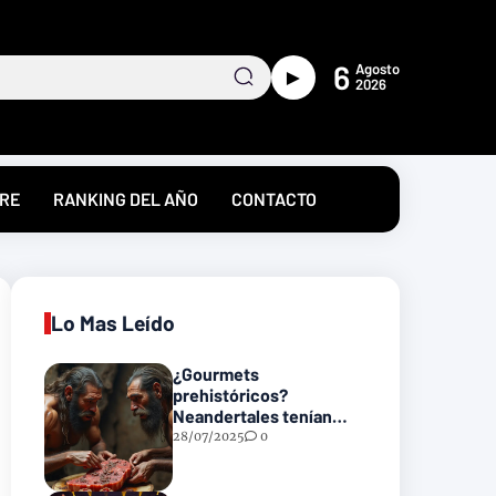
6
Agosto
►
2026
RE
RANKING DEL AÑO
CONTACTO
Lo Mas Leído
¿Gourmets
prehistóricos?
Neandertales tenían
recetas heredadas… y
28/07/2025
0
podrían incluir carne
con gusanos