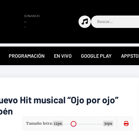
PROGRAMACIÓN
EN VIVO
GOOGLE PLAY
APPSTO
uevo Hit musical “Ojo por ojo”
pén
Tamaño letra:
12px
30px