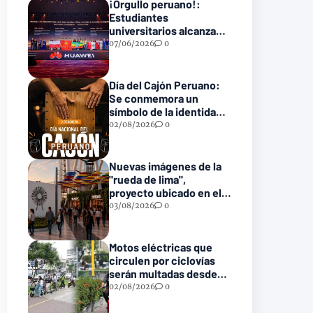
¡Orgullo peruano!:
Estudiantes
universitarios alcanzan
el podio en la final
07/06/2026
0
mundial tecnológica de
Huawei
Día del Cajón Peruano:
Se conmemora un
símbolo de la identidad
musical nacional
02/08/2026
0
Nuevas imágenes de la
"rueda de lima",
proyecto ubicado en el
parque de la reserva
03/08/2026
0
Motos eléctricas que
circulen por ciclovías
serán multadas desde
S/ 550 a partir de este 2
02/08/2026
0
de agosto