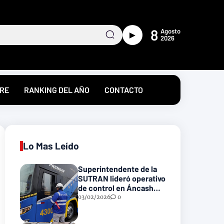
8
Agosto
►
2026
RE
RANKING DEL AÑO
CONTACTO
Lo Mas Leído
Superintendente de la
SUTRAN lideró operativo
de control en Áncash
para fortalecer la
03/02/2026
0
seguridad en las vías
nacionales