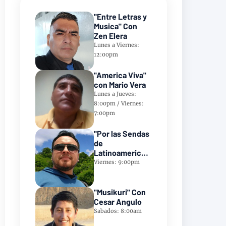
"Entre Letras y
Musica" Con
Zen Elera
Lunes a Viernes:
12:00pm
"America Viva"
con Mario Vera
Lunes a Jueves:
8:00pm / Viernes:
7:00pm
"Por las Sendas
de
Latinoamerica"
Con Frank
Viernes: 9:00pm
Takillajta
"Musikuri" Con
Cesar Angulo
Sabados: 8:00am