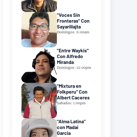
"Voces Sin
Fronteras" Con
Sayarillajta
Domingos: 6:00am
"Entre Waykis"
Con Alfredo
Miranda
Domingos: 12:00pm
"Mixtura en
Folkperu" Con
Albert Caceres
Sabados: 1:00pm
"Alma Latina"
con Madai
Garcia