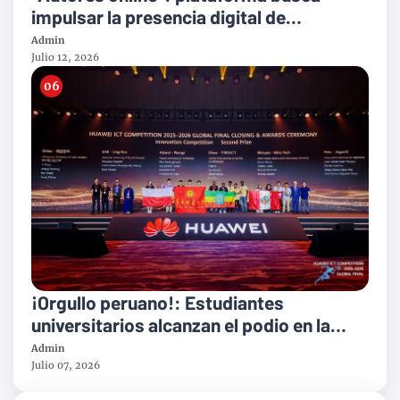
impulsar la presencia digital de
escritores será presentada en IRRUMPE
Admin
2026
Julio 12, 2026
¡Orgullo peruano!: Estudiantes
universitarios alcanzan el podio en la
final mundial tecnológica de Huawei
Admin
Julio 07, 2026