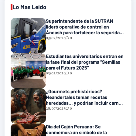
Lo Mas Leído
Superintendente de la SUTRAN
lideró operativo de control en
Áncash para fortalecer la seguridad
en las vías nacionales
03/02/2026
0
Estudiantes universitarios entran en
la fase final del programa “Semillas
para el Futuro 2025”
03/02/2026
0
¿Gourmets prehistóricos?
Neandertales tenían recetas
heredadas… y podrían incluir carne
con gusanos
28/07/2025
0
Día del Cajón Peruano: Se
conmemora un símbolo de la