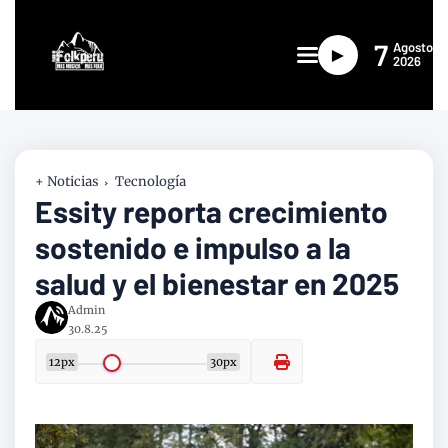
7
Agosto
►
2026
+ Noticias
Tecnología
Essity reporta crecimiento
sostenido e impulso a la
salud y el bienestar en 2025
Admin
30.8.25
12px
30px