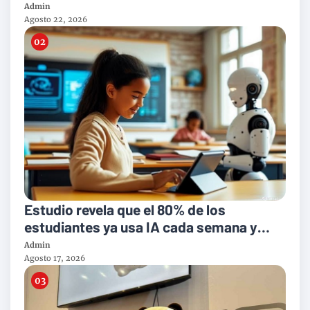
enseñanza del inglés?
Admin
Agosto 22, 2026
Estudio revela que el 80% de los
estudiantes ya usa IA cada semana y
plantea nuevos retos para la enseñanza
Admin
del inglés
Agosto 17, 2026