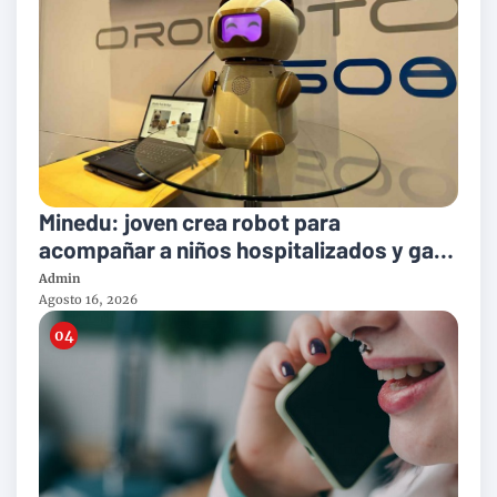
Minedu: joven crea robot para
acompañar a niños hospitalizados y gana
el Premio Nacional de la Juventud
Admin
Agosto 16, 2026