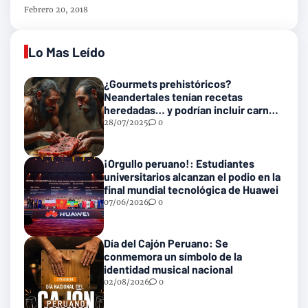
Febrero 20, 2018
Lo Mas Leído
¿Gourmets prehistóricos?
Neandertales tenían recetas
heredadas… y podrían incluir carne
con gusanos
28/07/2025
0
¡Orgullo peruano!: Estudiantes
universitarios alcanzan el podio en la
final mundial tecnológica de Huawei
07/06/2026
0
Día del Cajón Peruano: Se
conmemora un símbolo de la
identidad musical nacional
02/08/2026
0