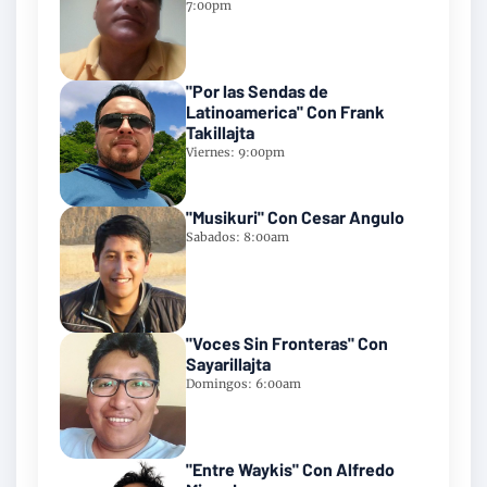
7:00pm
"Por las Sendas de
Latinoamerica" Con Frank
Takillajta
Viernes: 9:00pm
"Musikuri" Con Cesar Angulo
Sabados: 8:00am
"Voces Sin Fronteras" Con
Sayarillajta
Domingos: 6:00am
"Entre Waykis" Con Alfredo