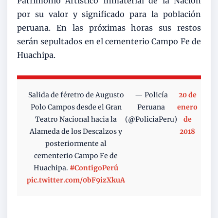
Patrimonio Artístico Inmaterial de la Nación
por su valor y significado para la población
peruana. En las próximas horas sus restos
serán sepultados en el cementerio Campo Fe de
Huachipa.
Salida de féretro de Augusto
— Policía
20 de
Polo Campos desde el Gran
Peruana
enero
Teatro Nacional hacia la
(@PoliciaPeru)
de
Alameda de los Descalzos y
2018
posteriormente al
cementerio Campo Fe de
Huachipa.
#ContigoPerú
pic.twitter.com/0bF9izXkuA