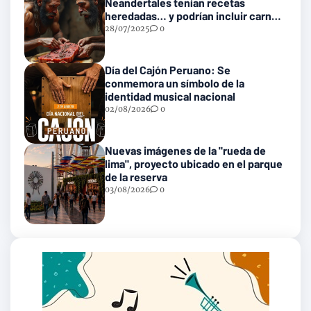
Neandertales tenían recetas
heredadas… y podrían incluir carne
con gusanos
28/07/2025
0
Día del Cajón Peruano: Se
conmemora un símbolo de la
identidad musical nacional
02/08/2026
0
Nuevas imágenes de la "rueda de
lima", proyecto ubicado en el parque
de la reserva
03/08/2026
0