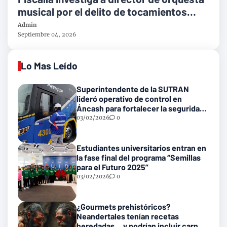
musical por el delito de tocamientos
indebidos
Admin
Septiembre 04, 2026
Lo Mas Leído
Superintendente de la SUTRAN
lideró operativo de control en
Áncash para fortalecer la seguridad
en las vías nacionales
03/02/2026
0
Estudiantes universitarios entran en
la fase final del programa “Semillas
para el Futuro 2025”
03/02/2026
0
¿Gourmets prehistóricos?
Neandertales tenían recetas
heredadas… y podrían incluir carne