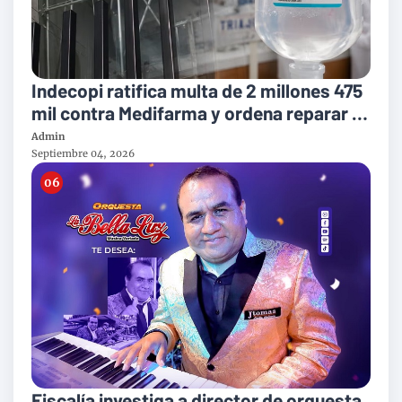
Indecopi ratifica multa de 2 millones 475
mil contra Medifarma y ordena reparar a
victimas del suero defectuoso
Admin
Septiembre 04, 2026
Fiscalía investiga a director de orquesta