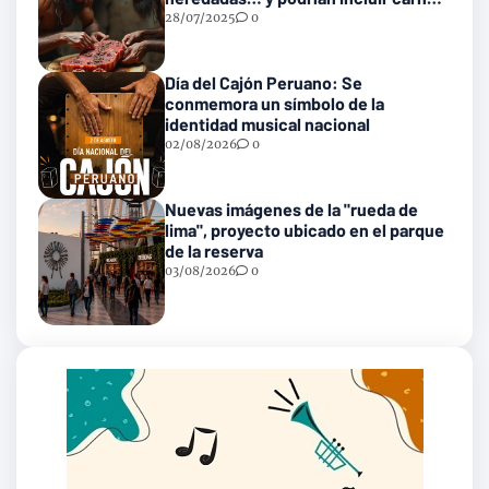
con gusanos
28/07/2025
0
Día del Cajón Peruano: Se
conmemora un símbolo de la
identidad musical nacional
02/08/2026
0
Nuevas imágenes de la "rueda de
lima", proyecto ubicado en el parque
de la reserva
03/08/2026
0