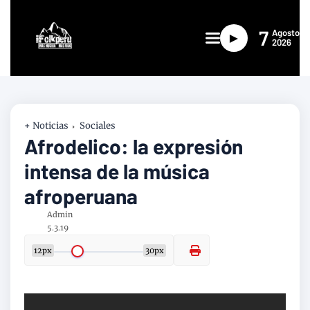
7
Agosto
►
2026
+ Noticias
Sociales
Afrodelico: la expresión
intensa de la música
afroperuana
Admin
5.3.19
12px
30px