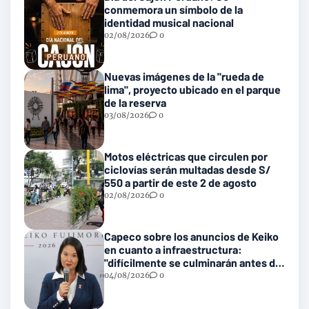
conmemora un símbolo de la
identidad musical nacional
02/08/2026
0
Nuevas imágenes de la "rueda de
lima", proyecto ubicado en el parque
de la reserva
03/08/2026
0
Motos eléctricas que circulen por
ciclovías serán multadas desde S/
550 a partir de este 2 de agosto
02/08/2026
0
Capeco sobre los anuncios de Keiko
en cuanto a infraestructura:
"difícilmente se culminarán antes del
2031"
04/08/2026
0