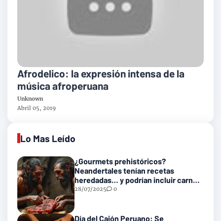
Afrodelico: la expresión intensa de la
música afroperuana
Unknown
Abril 05, 2019
Lo Mas Leído
¿Gourmets prehistóricos?
Neandertales tenían recetas
heredadas… y podrían incluir carne
con gusanos
28/07/2025
0
Día del Cajón Peruano: Se