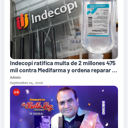
Indecopi ratifica multa de 2 millones 475
mil contra Medifarma y ordena reparar a
victimas del suero defectuoso
Admin
Septiembre 04, 2026