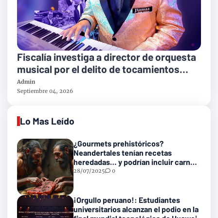
Fiscalía investiga a director de orquesta
musical por el delito de tocamientos
indebidos
Admin
Septiembre 04, 2026
Lo Mas Leído
¿Gourmets prehistóricos?
Neandertales tenían recetas
heredadas… y podrían incluir carne
con gusanos
28/07/2025
0
¡Orgullo peruano!: Estudiantes
universitarios alcanzan el podio en la