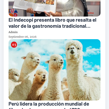
El Indecopi presenta libro que resalta el
valor de la gastronomía tradicional
peruana
Admin
Septiembre 06, 2026
Perú lidera la producción mundial de