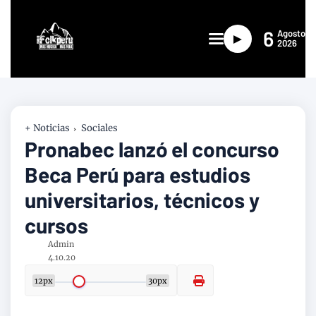
6
Agosto
►
2026
+ Noticias
Sociales
Pronabec lanzó el concurso
Beca Perú para estudios
universitarios, técnicos y
cursos
Admin
4.10.20
12px
30px