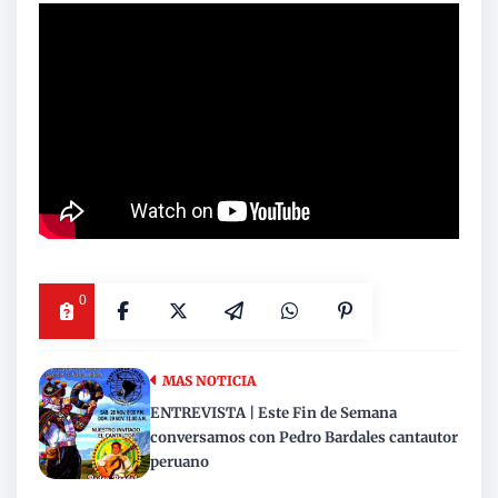
0
MAS NOTICIA
ENTREVISTA | Este Fin de Semana
conversamos con Pedro Bardales cantautor
peruano