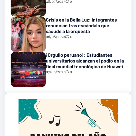
con gusanos
28/07/2025
0
Crisis en la Bella Luz: integrantes
renuncian tras escándalo que
sacude a la orquesta
06/08/2026
0
¡Orgullo peruano!: Estudiantes
universitarios alcanzan el podio en la
final mundial tecnológica de Huawei
07/06/2026
0