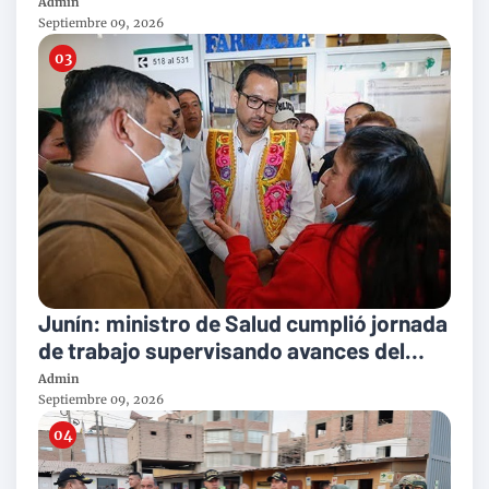
por homicidio
Admin
Septiembre 09, 2026
Junín: ministro de Salud cumplió jornada
de trabajo supervisando avances del
nuevo Hospital El Carmen y entregando
Admin
una ambulancia a Chupaca
Septiembre 09, 2026