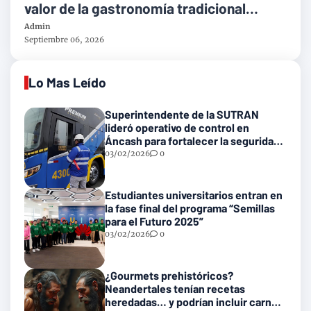
valor de la gastronomía tradicional
peruana
Admin
Septiembre 06, 2026
Lo Mas Leído
Superintendente de la SUTRAN
lideró operativo de control en
Áncash para fortalecer la seguridad
en las vías nacionales
03/02/2026
0
Estudiantes universitarios entran en
la fase final del programa “Semillas
para el Futuro 2025”
03/02/2026
0
¿Gourmets prehistóricos?
Neandertales tenían recetas
heredadas… y podrían incluir carne