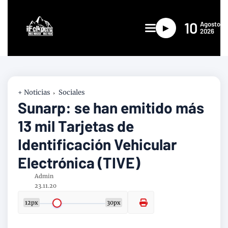
10
Agosto
►
2026
+ Noticias
Sociales
Sunarp: se han emitido más
13 mil Tarjetas de
Identificación Vehicular
Electrónica (TIVE)
Admin
23.11.20
12px
30px