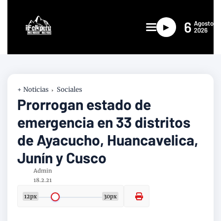
6
Agosto
►
2026
+ Noticias
Sociales
Prorrogan estado de
emergencia en 33 distritos
de Ayacucho, Huancavelica,
Junín y Cusco
Admin
18.2.21
12px
30px