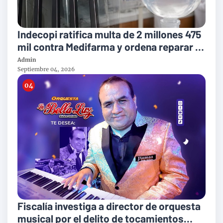
Indecopi ratifica multa de 2 millones 475
mil contra Medifarma y ordena reparar a
victimas del suero defectuoso
Admin
Septiembre 04, 2026
Fiscalía investiga a director de orquesta
musical por el delito de tocamientos