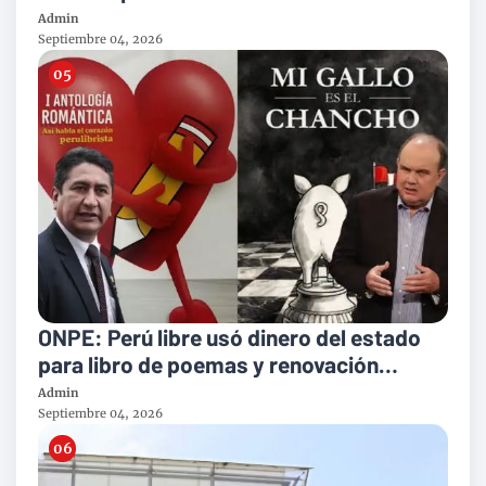
indebidos
Admin
Septiembre 04, 2026
ONPE: Perú libre usó dinero del estado
para libro de poemas y renovación
popular en biografía de López Aliaga
Admin
Septiembre 04, 2026