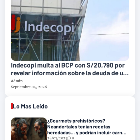
Indecopi multa al BCP con S/20,790 por
revelar información sobre la deuda de un
cliente
Admin
Septiembre 04, 2026
Lo Mas Leído
¿Gourmets prehistóricos?
Neandertales tenían recetas
heredadas… y podrían incluir carne
con gusanos
28/07/2025
0