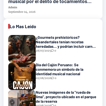
musical por el delito de tocamientos
indebidos
Admin
Septiembre 04, 2026
Lo Mas Leído
¿Gourmets prehistóricos?
Neandertales tenían recetas
heredadas… y podrían incluir carne
con gusanos
28/07/2025
0
Día del Cajón Peruano: Se
conmemora un símbolo de la
identidad musical nacional
02/08/2026
0
Nuevas imágenes de la "rueda de
lima", proyecto ubicado en el parque
de la reserva
03/08/2026
0