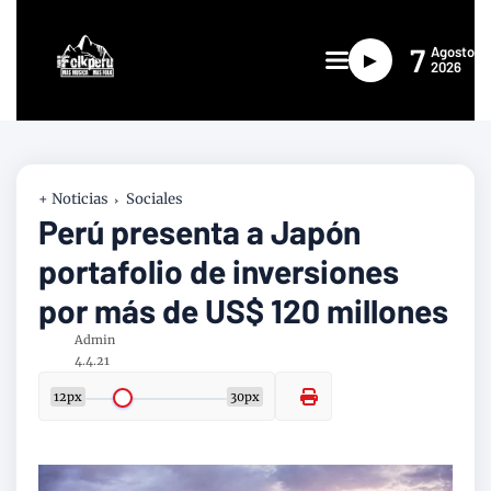
7
Agosto
►
2026
+ Noticias
Sociales
Perú presenta a Japón
portafolio de inversiones
por más de US$ 120 millones
Admin
4.4.21
12px
30px