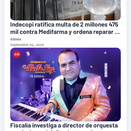
Indecopi ratifica multa de 2 millones 475
mil contra Medifarma y ordena reparar a
victimas del suero defectuoso
Admin
Septiembre 04, 2026
Fiscalía investiga a director de orquesta