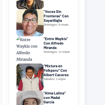
"Voces Sin
Fronteras" Con
Sayarillajta
Domingos: 6:00am
"Entre Waykis"
Con Alfredo
Miranda
Domingos: 12:00pm
"Mixtura en
Folkperu" Con
Albert Caceres
Sabados: 1:00pm
"Alma Latina"
con Madai
Garcia