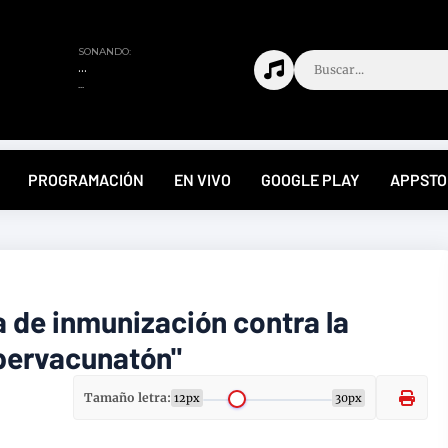
PROGRAMACIÓN
EN VIVO
GOOGLE PLAY
APPSTO
 de inmunización contra la
upervacunatón"
Tamaño letra:
12px
30px