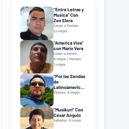
"Entre Letras y
Musica" Con
Zen Elera
Lunes a Viernes:
12:00pm
"America Viva"
con Mario Vera
Lunes a Jueves:
8:00pm / Viernes:
7:00pm
"Por las Sendas
de
Latinoamerica"
Con Frank
Viernes: 9:00pm
Takillajta
"Musikuri" Con
Cesar Angulo
Sabados: 8:00am