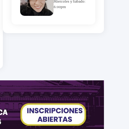
Miercoles y Sabado:
6:00pm