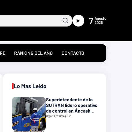
7
Agosto
►
2026
RE
RANKING DEL AÑO
CONTACTO
Lo Mas Leído
Superintendente de la
SUTRAN lideró operativo
de control en Áncash
para fortalecer la
03/02/2026
0
seguridad en las vías
nacionales