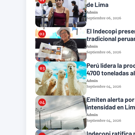
de Lima
Admin
Septiembre 06, 2026
El Indecopi presen
tradicional perua
Admin
Septiembre 06, 2026
Perú lidera la pr
4700 toneladas a
Admin
Septiembre 04, 2026
Emiten alerta po
intensidad en Li
Admin
Septiembre 04, 2026
Indecopi ratifica