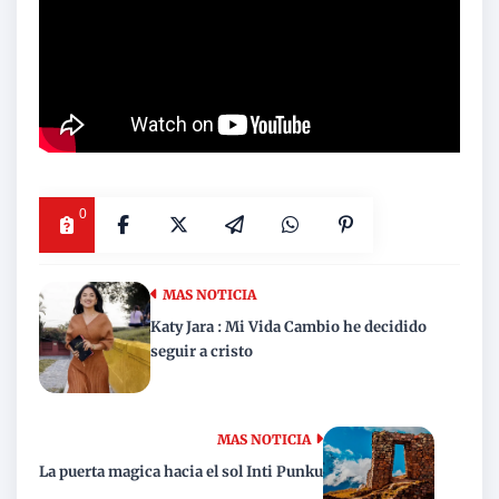
0
MAS NOTICIA
Katy Jara : Mi Vida Cambio he decidido
seguir a cristo
MAS NOTICIA
La puerta magica hacia el sol Inti Punku