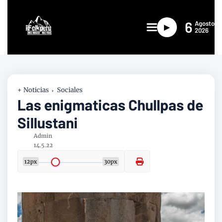
6
Agosto
►
2026
+ Noticias
Sociales
Las enigmaticas Chullpas de
Sillustani
Admin
14.5.22
12px
30px