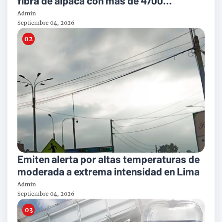
fibra de alpaca con mas de 4700
toneladas al año
Admin
Septiembre 04, 2026
Emiten alerta por altas temperaturas de
moderada a extrema intensidad en Lima
Admin
Septiembre 04, 2026