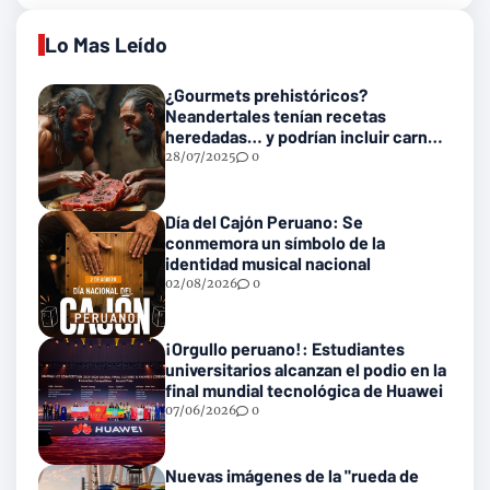
Lo Mas Leído
¿Gourmets prehistóricos?
Neandertales tenían recetas
heredadas… y podrían incluir carne
con gusanos
28/07/2025
0
Día del Cajón Peruano: Se
conmemora un símbolo de la
identidad musical nacional
02/08/2026
0
¡Orgullo peruano!: Estudiantes
universitarios alcanzan el podio en la
final mundial tecnológica de Huawei
07/06/2026
0
Nuevas imágenes de la "rueda de