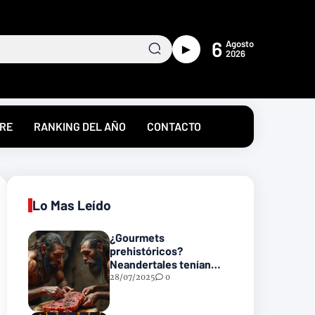
6
Agosto
►
2026
RE
RANKING DEL AÑO
CONTACTO
Lo Mas Leído
¿Gourmets
prehistóricos?
Neandertales tenían
recetas heredadas… y
28/07/2025
0
podrían incluir carne
con gusanos