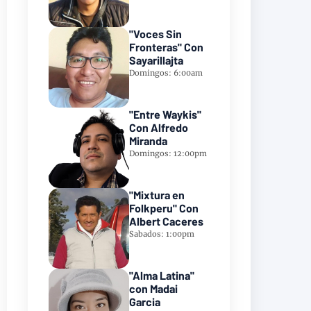
"Voces Sin
Fronteras" Con
Sayarillajta
Domingos: 6:00am
"Entre Waykis"
Con Alfredo
Miranda
Domingos: 12:00pm
"Mixtura en
Folkperu" Con
Albert Caceres
Sabados: 1:00pm
"Alma Latina"
con Madai
Garcia