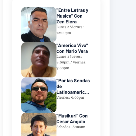
"Entre Letras y
Musica" Con
Zen Elera
Lunes a Viernes:
12:00pm
"America Viva"
con Mario Vera
Lunes a Jueves:
8:00pm / Viernes:
7:00pm
"Por las Sendas
de
Latinoamerica"
Con Frank
Viernes: 9:00pm
Takillajta
"Musikuri" Con
Cesar Angulo
Sabados: 8:00am