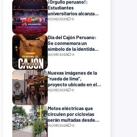
¡Orgullo peruano!:
Estudiantes
universitarios alcanzan
el podio en la final
07/06/2026
0
mundial tecnológica de
Huawei
Día del Cajón Peruano:
Se conmemora un
símbolo de la identidad
musical nacional
02/08/2026
0
Nuevas imágenes de la
"rueda de lima",
proyecto ubicado en el
parque de la reserva
03/08/2026
0
Motos eléctricas que
circulen por ciclovías
serán multadas desde
S/ 550 a partir de este 2
02/08/2026
0
de agosto