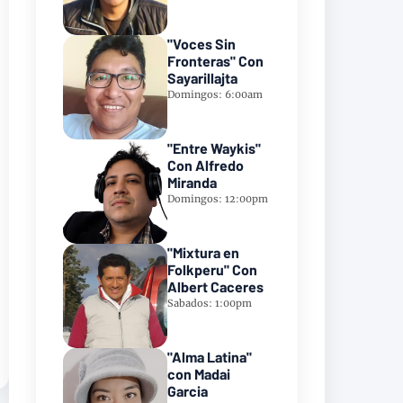
"Voces Sin
Fronteras" Con
Sayarillajta
Domingos: 6:00am
"Entre Waykis"
Con Alfredo
Miranda
Domingos: 12:00pm
"Mixtura en
Folkperu" Con
Albert Caceres
Sabados: 1:00pm
"Alma Latina"
con Madai
Garcia