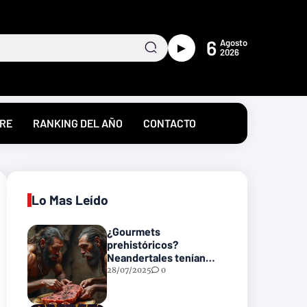
6
Agosto
►
2026
RE
RANKING DEL AÑO
CONTACTO
Lo Mas Leído
¿Gourmets
prehistóricos?
Neandertales tenían
recetas heredadas… y
28/07/2025
0
podrían incluir carne
con gusanos