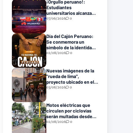
¡Orgullo peruano!:
Estudiantes
universitarios alcanzan
el podio en la final
07/06/2026
0
mundial tecnológica de
Huawei
Día del Cajón Peruano:
Se conmemora un
símbolo de la identidad
musical nacional
02/08/2026
0
Nuevas imágenes de la
"rueda de lima",
proyecto ubicado en el
parque de la reserva
03/08/2026
0
Motos eléctricas que
circulen por ciclovías
serán multadas desde
S/ 550 a partir de este 2
02/08/2026
0
de agosto