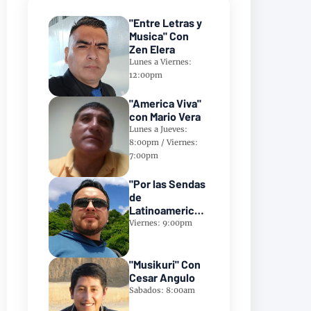
"Entre Letras y
Musica" Con
Zen Elera
Lunes a Viernes:
12:00pm
"America Viva"
con Mario Vera
Lunes a Jueves:
8:00pm / Viernes:
7:00pm
"Por las Sendas
de
Latinoamerica"
Con Frank
Viernes: 9:00pm
Takillajta
"Musikuri" Con
Cesar Angulo
Sabados: 8:00am