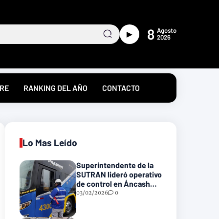
8
Agosto
►
2026
RE
RANKING DEL AÑO
CONTACTO
Lo Mas Leído
Superintendente de la
SUTRAN lideró operativo
de control en Áncash
para fortalecer la
03/02/2026
0
seguridad en las vías
nacionales