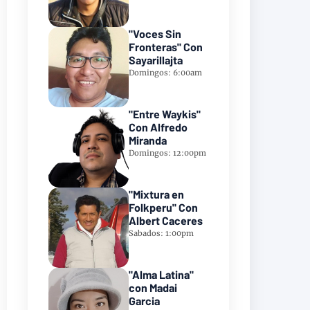
"Voces Sin
Fronteras" Con
Sayarillajta
Domingos: 6:00am
"Entre Waykis"
Con Alfredo
Miranda
Domingos: 12:00pm
"Mixtura en
Folkperu" Con
Albert Caceres
Sabados: 1:00pm
"Alma Latina"
con Madai
Garcia