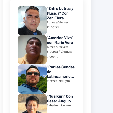
"Entre Letras y
Musica" Con
Zen Elera
Lunes a Viernes:
12:00pm
"America Viva"
con Mario Vera
Lunes a Jueves:
8:00pm / Viernes:
7:00pm
"Por las Sendas
de
Latinoamerica"
Con Frank
Viernes: 9:00pm
Takillajta
"Musikuri" Con
Cesar Angulo
Sabados: 8:00am