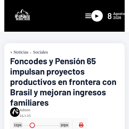
8
Agosto
►
2026
+ Noticias
Sociales
Foncodes y Pensión 65
impulsan proyectos
productivos en frontera con
Brasil y mejoran ingresos
familiares
Admin
24.1.25
12px
30px