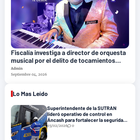
Fiscalía investiga a director de orquesta
musical por el delito de tocamientos
indebidos
Admin
Septiembre 04, 2026
Lo Mas Leído
Superintendente de la SUTRAN
lideró operativo de control en
Áncash para fortalecer la seguridad
en las vías nacionales
03/02/2026
0