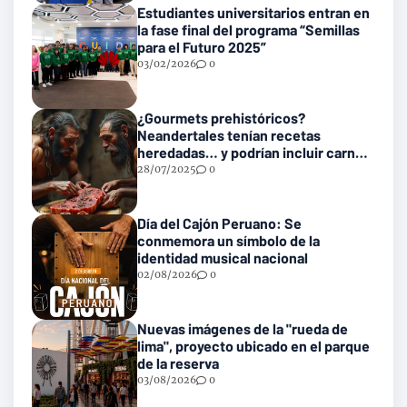
Estudiantes universitarios entran en
la fase final del programa “Semillas
para el Futuro 2025”
03/02/2026
0
¿Gourmets prehistóricos?
Neandertales tenían recetas
heredadas… y podrían incluir carne
con gusanos
28/07/2025
0
Día del Cajón Peruano: Se
conmemora un símbolo de la
identidad musical nacional
02/08/2026
0
Nuevas imágenes de la "rueda de
lima", proyecto ubicado en el parque
de la reserva
03/08/2026
0