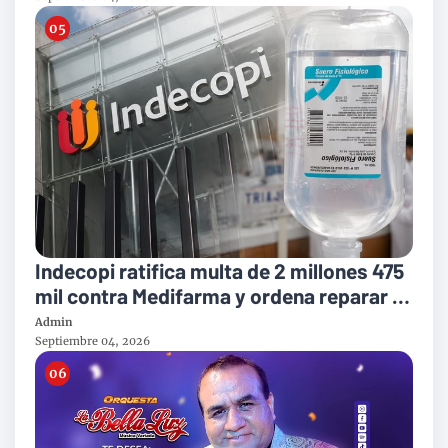
Indecopi ratifica multa de 2 millones 475
mil contra Medifarma y ordena reparar a
victimas del suero defectuoso
Admin
Septiembre 04, 2026